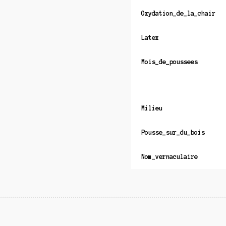
Oxydation_de_la_chair
Latex
Mois_de_poussees
Milieu
Pousse_sur_du_bois
Nom_vernaculaire