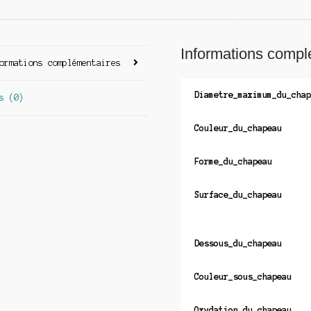
Informations compl
ormations complémentaires
Diametre_maximum_du_chap
s (0)
Couleur_du_chapeau
Forme_du_chapeau
Surface_du_chapeau
Dessous_du_chapeau
Couleur_sous_chapeau
Oxydation_du_chapeau