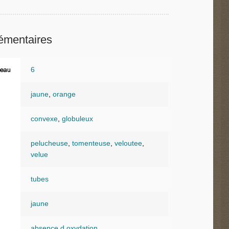
émentaires
6
eau
jaune
,
orange
convexe
,
globuleux
pelucheuse
,
tomenteuse
,
veloutee
,
velue
tubes
jaune
absence d oxydation