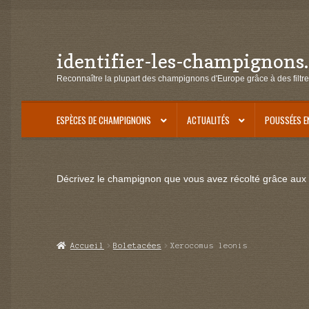
identifier-les-champignons
Aller
Aller
à
au
Reconnaître la plupart des champignons d'Europe grâce à des filtre
la
contenu
navigation
ESPÈCES DE CHAMPIGNONS
ACTUALITÉS
POUSSÉES E
Décrivez le champignon que vous avez récolté grâce aux f
Accueil
Boletacées
Xerocomus leonis