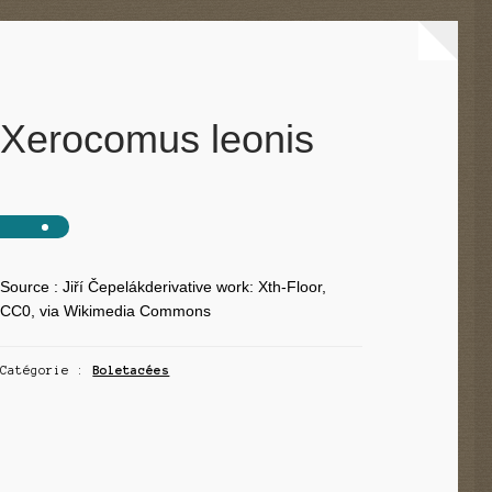
Xerocomus leonis
Source : Jiří Čepelákderivative work: Xth-Floor,
CC0, via Wikimedia Commons
Catégorie :
Boletacées