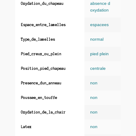
absence d
Oxydation_du_chapeau
oxydation
espacees
Espace_entre_lamelles
normal
Type_de_lamelles
pied plein
Pied_creux_ou_plein
centrale
Position_pied_chapeau
non
Presence_dun_anneau
non
Poussee_en_touffe
non
Oxydation_de_la_chair
non
Latex