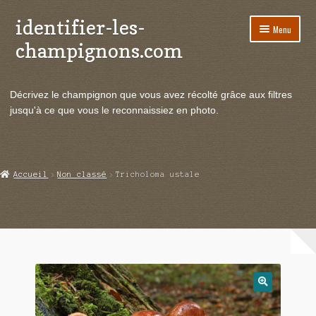
identifier-les-
Aller
Aller
Menu
à
au
champignons.com
la
contenu
navigation
Ouvrir
Espèces de champignons
le
Décrivez le champignon que vous avez récolté grâce aux filtres
menu
Ouvrir
Actualités
jusqu'à ce que vous le reconnaissiez en photo.
enfant
le
menu
Ouvrir
Poussées en temps réel
enfant
le
menu
Ouvrir
Echanges et contacts
Accueil
Non classé
Tricholoma ustale
enfant
le
menu
Ouvrir
Mycologie
enfant
le
menu
enfant