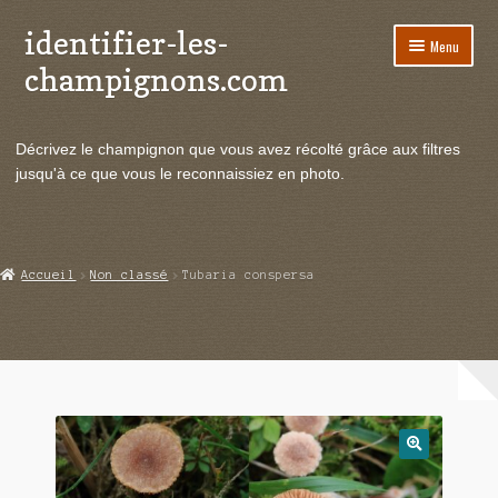
identifier-les-
Aller
Aller
Menu
à
au
champignons.com
la
contenu
navigation
Ouvrir
Espèces de champignons
le
Décrivez le champignon que vous avez récolté grâce aux filtres
menu
Ouvrir
Actualités
jusqu'à ce que vous le reconnaissiez en photo.
enfant
le
menu
Ouvrir
Poussées en temps réel
enfant
le
menu
Ouvrir
Echanges et contacts
Accueil
Non classé
Tubaria conspersa
enfant
le
menu
Ouvrir
Mycologie
enfant
le
menu
enfant