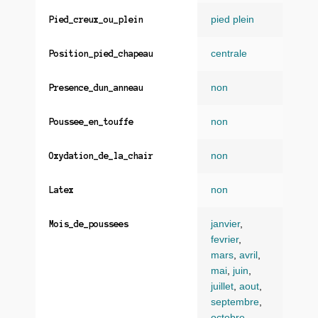
pied plein
Pied_creux_ou_plein
centrale
Position_pied_chapeau
non
Presence_dun_anneau
non
Poussee_en_touffe
non
Oxydation_de_la_chair
non
Latex
janvier
,
Mois_de_poussees
fevrier
,
mars
,
avril
,
mai
,
juin
,
juillet
,
aout
,
septembre
,
octobre
,