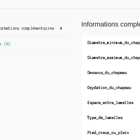
Informations compl
ormations complémentaires
Diametre_minimum_du_chap
s (0)
Diametre_maximum_du_chap
Dessous_du_chapeau
Oxydation_du_chapeau
Espace_entre_lamelles
Type_de_lamelles
Pied_creux_ou_plein