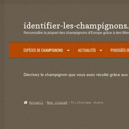
identifier-les-champignons
Aller
Aller
à
au
Reconnaître la plupart des champignons d'Europe grâce à des filtre
la
contenu
navigation
ESPÈCES DE CHAMPIGNONS
ACTUALITÉS
POUSSÉES E
Décrivez le champignon que vous avez récolté grâce aux f
Accueil
Non classé
Tricholoma stans