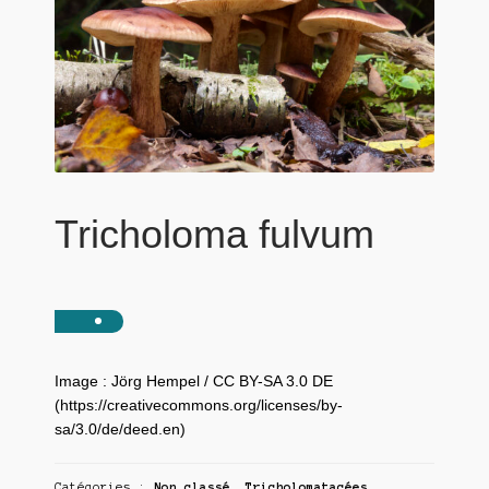
Tricholoma fulvum
Image : Jörg Hempel / CC BY-SA 3.0 DE
(https://creativecommons.org/licenses/by-
sa/3.0/de/deed.en)
Catégories :
Non classé
,
Tricholomatacées