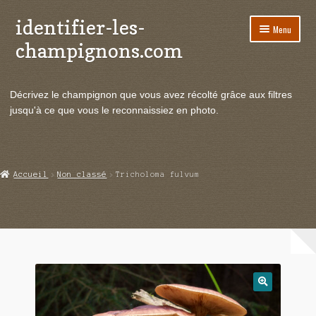
identifier-les-
Aller
Aller
Menu
à
au
champignons.com
la
contenu
navigation
Ouvrir
Espèces de champignons
le
Décrivez le champignon que vous avez récolté grâce aux filtres
menu
Ouvrir
Actualités
jusqu'à ce que vous le reconnaissiez en photo.
enfant
le
menu
Ouvrir
Poussées en temps réel
enfant
le
menu
Ouvrir
Echanges et contacts
Accueil
Non classé
Tricholoma fulvum
enfant
le
menu
Ouvrir
Mycologie
enfant
le
menu
enfant