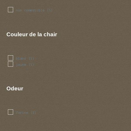
non comestible
(1)
Couleur de la chair
blanc
(1)
jaune
(1)
Odeur
farine
(1)