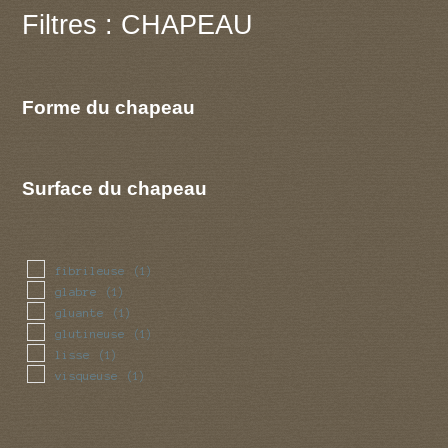
Filtres : CHAPEAU
Forme du chapeau
Surface du chapeau
fibrileuse
(1)
glabre
(1)
gluante
(1)
glutineuse
(1)
lisse
(1)
visqueuse
(1)