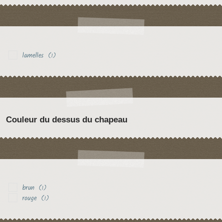
lamelles
(1)
Couleur du dessus du chapeau
brun
(1)
rouge
(1)