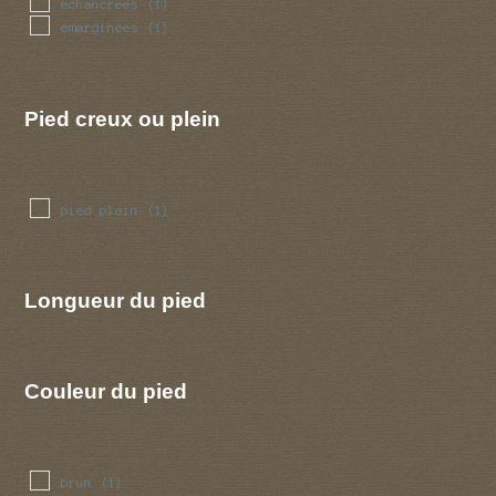
echancrees
(1)
emarginees
(1)
Pied creux ou plein
pied plein
(1)
Longueur du pied
Couleur du pied
brun
(1)