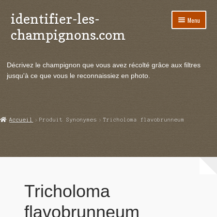
identifier-les-
Aller
Aller
Menu
à
au
champignons.com
la
contenu
navigation
Ouvrir
Espèces de champignons
le
Décrivez le champignon que vous avez récolté grâce aux filtres
menu
Ouvrir
Actualités
jusqu'à ce que vous le reconnaissiez en photo.
enfant
le
menu
Ouvrir
Poussées en temps réel
enfant
le
menu
Ouvrir
Echanges et contacts
Accueil
Produit Synonymes
Tricholoma flavobrunneum
enfant
le
menu
Ouvrir
Mycologie
enfant
le
menu
enfant
Tricholoma
flavobrunneum