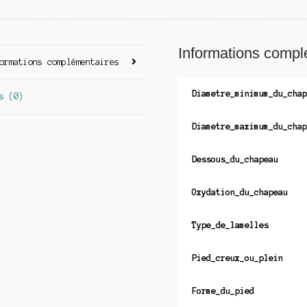
Informations compl
ormations complémentaires
Diametre_minimum_du_chap
s (0)
Diametre_maximum_du_chap
Dessous_du_chapeau
Oxydation_du_chapeau
Type_de_lamelles
Pied_creux_ou_plein
Forme_du_pied