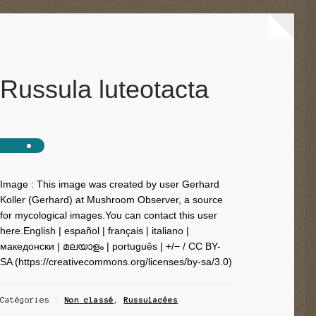
Russula luteotacta
Image : This image was created by user Gerhard
Koller (Gerhard) at Mushroom Observer, a source
for mycological images.You can contact this user
here.English | español | français | italiano |
македонски | മലയാളം | português | +/− / CC BY-
SA (https://creativecommons.org/licenses/by-sa/3.0)
Catégories :
Non classé
,
Russulacées