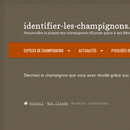
identifier-les-champignons
Aller
Aller
à
au
Reconnaître la plupart des champignons d'Europe grâce à des filtre
la
contenu
navigation
ESPÈCES DE CHAMPIGNONS
ACTUALITÉS
POUSSÉES E
Décrivez le champignon que vous avez récolté grâce aux f
Accueil
Non classé
Russula luteotacta