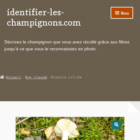
identifier-les-
Aller
Aller
Menu
à
au
champignons.com
la
contenu
navigation
Ouvrir
Espèces de champignons
le
Décrivez le champignon que vous avez récolté grâce aux filtres
menu
Ouvrir
Actualités
jusqu'à ce que vous le reconnaissiez en photo.
enfant
le
menu
Ouvrir
Poussées en temps réel
enfant
le
menu
Ouvrir
Echanges et contacts
Accueil
Non classé
Russula nitida
enfant
le
menu
Ouvrir
Mycologie
enfant
le
menu
enfant