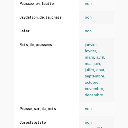
non
Poussee_en_touffe
non
Oxydation_de_la_chair
non
Latex
janvier
,
Mois_de_poussees
fevrier
,
mars
,
avril
,
mai
,
juin
,
juillet
,
aout
,
septembre
,
octobre
,
novembre
,
decembre
non
Pousse_sur_du_bois
non
Comestibilite