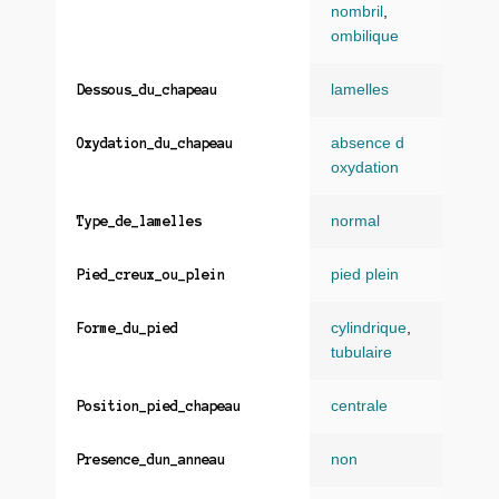
nombril
,
ombilique
lamelles
Dessous_du_chapeau
absence d
Oxydation_du_chapeau
oxydation
normal
Type_de_lamelles
pied plein
Pied_creux_ou_plein
cylindrique
,
Forme_du_pied
tubulaire
centrale
Position_pied_chapeau
non
Presence_dun_anneau