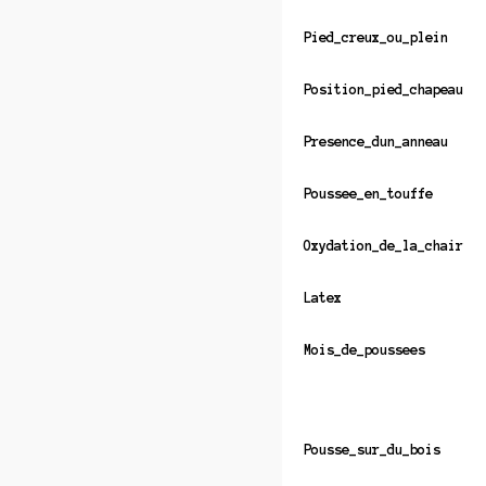
Pied_creux_ou_plein
Position_pied_chapeau
Presence_dun_anneau
Poussee_en_touffe
Oxydation_de_la_chair
Latex
Mois_de_poussees
Pousse_sur_du_bois