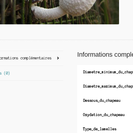
Informations compl
ormations complémentaires
Diametre_minimum_du_chap
s (0)
Diametre_maximum_du_chap
Dessous_du_chapeau
Oxydation_du_chapeau
Type_de_lamelles