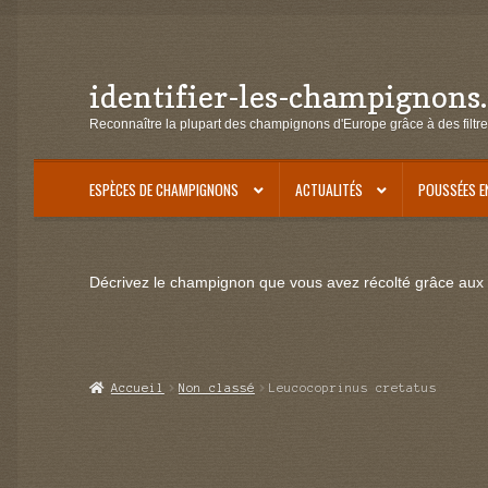
identifier-les-champignons
Aller
Aller
à
au
Reconnaître la plupart des champignons d'Europe grâce à des filtre
la
contenu
navigation
ESPÈCES DE CHAMPIGNONS
ACTUALITÉS
POUSSÉES E
Décrivez le champignon que vous avez récolté grâce aux f
Accueil
Non classé
Leucocoprinus cretatus