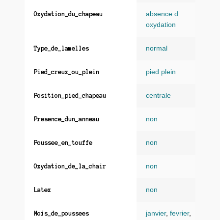
absence d
Oxydation_du_chapeau
oxydation
normal
Type_de_lamelles
pied plein
Pied_creux_ou_plein
centrale
Position_pied_chapeau
non
Presence_dun_anneau
non
Poussee_en_touffe
non
Oxydation_de_la_chair
non
Latex
janvier
,
fevrier
,
Mois_de_poussees