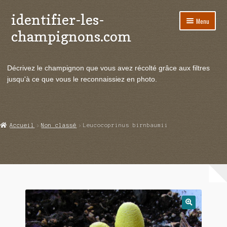
identifier-les-
Aller
Aller
Menu
à
au
champignons.com
la
contenu
navigation
Ouvrir
Espèces de champignons
le
Décrivez le champignon que vous avez récolté grâce aux filtres
menu
Ouvrir
Actualités
jusqu'à ce que vous le reconnaissiez en photo.
enfant
le
menu
Ouvrir
Poussées en temps réel
enfant
le
menu
Ouvrir
Echanges et contacts
Accueil
Non classé
Leucocoprinus birnbaumii
enfant
le
menu
Ouvrir
Mycologie
enfant
le
menu
enfant