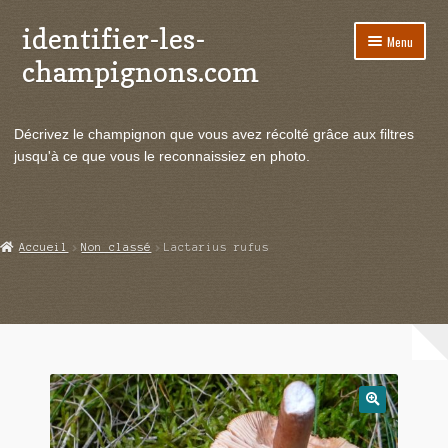
identifier-les-
Aller
Aller
Menu
à
au
champignons.com
la
contenu
navigation
Ouvrir
Espèces de champignons
le
Décrivez le champignon que vous avez récolté grâce aux filtres
menu
Ouvrir
Actualités
jusqu'à ce que vous le reconnaissiez en photo.
enfant
le
menu
Ouvrir
Poussées en temps réel
enfant
le
menu
Ouvrir
Echanges et contacts
Accueil
Non classé
Lactarius rufus
enfant
le
menu
Ouvrir
Mycologie
enfant
le
menu
enfant