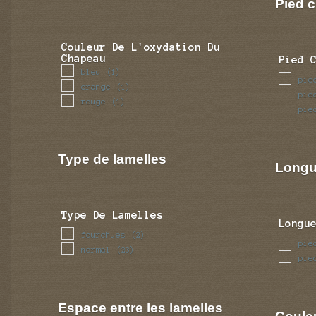
Pied c
visqueuse
(7)
Couleur De L'oxydation Du
Chapeau
Pied 
bleu
(1)
pie
orange
(1)
pie
rouge
(1)
pie
Type de lamelles
Longu
Type De Lamelles
Longu
fourchues
(2)
pie
normal
(23)
pie
Espace entre les lamelles
Coule