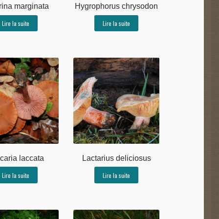
rina marginata
Hygrophorus chrysodon
Lire la suite
Lire la suite
caria laccata
Lactarius deliciosus
Lire la suite
Lire la suite