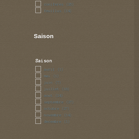
coniferes
(25)
feuillus
(14)
Saison
Saison
avril
(1)
mai
(1)
juin
(7)
juillet
(18)
aout
(24)
septembre
(27)
octobre
(27)
novembre
(14)
decembre
(1)