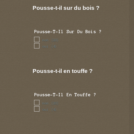
Pousse-t-il sur du bois ?
Pousse-T-Il Sur Du Bois ?
non
(23)
oui
(4)
Pousse-t-il en touffe ?
Pousse-T-Il En Touffe ?
non
(23)
oui
(4)