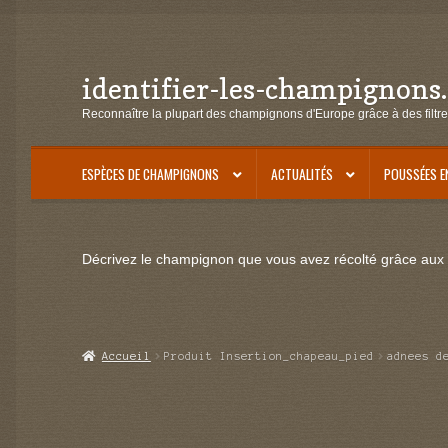
identifier-les-champignons
Aller
Aller
à
au
Reconnaître la plupart des champignons d'Europe grâce à des filtre
la
contenu
navigation
ESPÈCES DE CHAMPIGNONS
ACTUALITÉS
POUSSÉES E
Décrivez le champignon que vous avez récolté grâce aux f
Accueil
Produit Insertion_chapeau_pied
adnees d