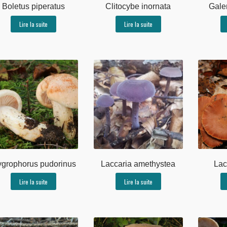
Boletus piperatus
Clitocybe inornata
Gale
Lire la suite
Lire la suite
grophorus pudorinus
Laccaria amethystea
Lac
Lire la suite
Lire la suite