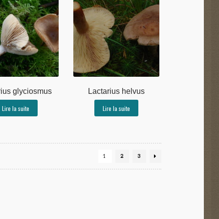
rius glyciosmus
Lactarius helvus
Lire la suite
Lire la suite
1
2
3