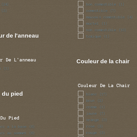
bon comestible
(24)
(1)
comestible
(3)
(7)
mauvais comestible
(4)
mortel
(1)
non comestible
(13)
ur de l'anneau
toxique
(1)
ur De L'anneau
Couleur de la chair
u
(1)
Couleur De La Chair
 du pied
blanc
(17)
brun
(2)
creme
(1)
jaune
(7)
 Du Pied
orange
(3)
rose
nci a la base
(2)
(6)
rouge
nci au sommet
(3)
(6)