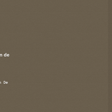
n de
n De