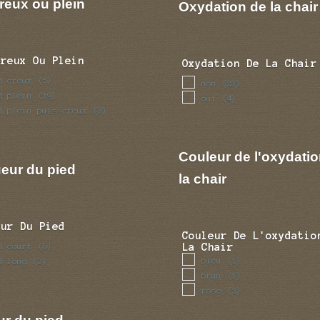
rance
reux ou plein
(1)
Oxydation de la chair
terebenthine
(2)
viandox
(1)
Creux Ou Plein
Oxydation De La Chair
d creux
(5)
non
(23)
d plein
(19)
oui
(4)
d plein puis creux
(3)
Couleur de l'oxydatio
eur du pied
la chair
eur Du Pied
Couleur De L'oxydatio
d court
La Chair
(5)
bleu
d long
(1)
(3)
brun
(1)
rose
(2)
ur du pied