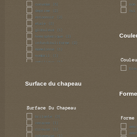
convexe
non
(6)
deprime
oui
(2)
entonnoir
(2)
etale
(3)
globuleux
(1)
Coule
hemispherique
(2)
infundibuliforme
(2)
mamelonne
(1)
nombril
(1)
Coule
ombilique
(1)
plan
ble
(2)
umbone
(1)
Surface du chapeau
Forme
Surface Du Chapeau
brilante
(3)
Forme
ceracee
(1)
ami
cireuse
(1)
ami
cotoneuse
(1)