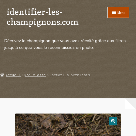
identifier-les-
Aller
Aller
Menu
à
au
champignons.com
la
contenu
navigation
Ouvrir
Espèces de champignons
le
Décrivez le champignon que vous avez récolté grâce aux filtres
menu
Ouvrir
Actualités
jusqu'à ce que vous le reconnaissiez en photo.
enfant
le
menu
Ouvrir
Poussées en temps réel
enfant
le
menu
Ouvrir
Echanges et contacts
Accueil
Non classé
Lactarius porninsis
enfant
le
menu
Ouvrir
Mycologie
enfant
le
menu
enfant