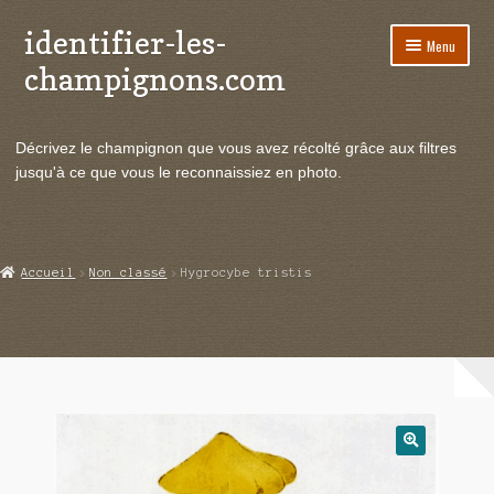
identifier-les-
Aller
Aller
Menu
à
au
champignons.com
la
contenu
navigation
Ouvrir
Espèces de champignons
le
Décrivez le champignon que vous avez récolté grâce aux filtres
menu
Ouvrir
Actualités
jusqu'à ce que vous le reconnaissiez en photo.
enfant
le
menu
Ouvrir
Poussées en temps réel
enfant
le
menu
Ouvrir
Echanges et contacts
Accueil
Non classé
Hygrocybe tristis
enfant
le
menu
Ouvrir
Mycologie
enfant
le
menu
enfant