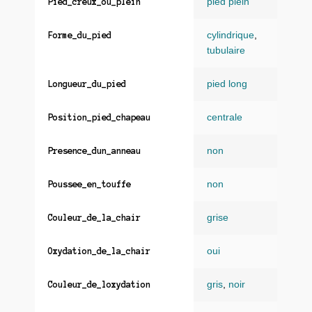
pied plein
Pied_creux_ou_plein
cylindrique
,
Forme_du_pied
tubulaire
pied long
Longueur_du_pied
centrale
Position_pied_chapeau
non
Presence_dun_anneau
non
Poussee_en_touffe
grise
Couleur_de_la_chair
oui
Oxydation_de_la_chair
gris
,
noir
Couleur_de_loxydation