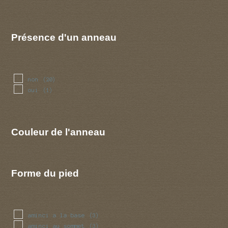
Présence d'un anneau
non
(20)
oui
(1)
Couleur de l'anneau
Forme du pied
aminci a la base
(3)
aminci au sommet
(3)