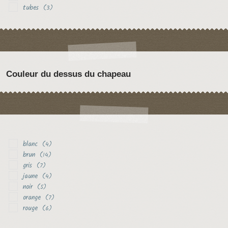
tubes
(3)
Couleur du dessus du chapeau
blanc
(4)
brun
(14)
gris
(7)
jaune
(4)
noir
(5)
orange
(7)
rouge
(6)