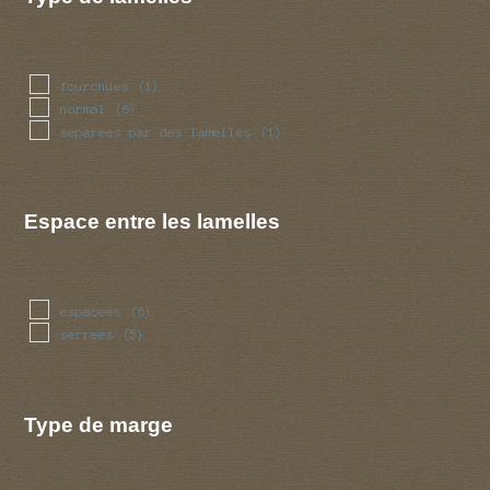
fourchues
(1)
normal
(6)
separees par des lamelles
(1)
Espace entre les lamelles
espacees
(6)
serrees
(5)
Type de marge