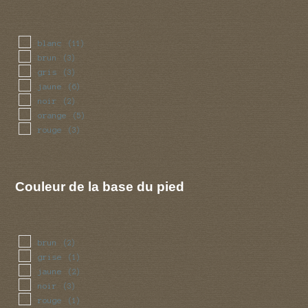
blanc
(11)
brun
(3)
gris
(3)
jaune
(6)
noir
(2)
orange
(5)
rouge
(3)
Couleur de la base du pied
brun
(2)
grise
(1)
jaune
(2)
noir
(3)
rouge
(1)