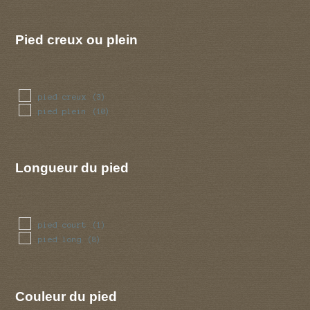
Pied creux ou plein
pied creux
(3)
pied plein
(10)
Longueur du pied
pied court
(1)
pied long
(8)
Couleur du pied