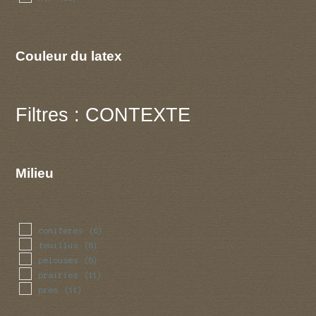
Couleur du latex
Filtres : CONTEXTE
Milieu
coniferes
(6)
feuillus
(8)
pelouses
(6)
prairies
(11)
pres
(11)