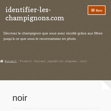
identifier-les-
Aller
Aller
Menu
à
au
champignons.com
la
contenu
navigation
Ouvrir
Espèces de champignons
le
Décrivez le champignon que vous avez récolté grâce aux filtres
menu
Ouvrir
Actualités
jusqu'à ce que vous le reconnaissiez en photo.
enfant
le
menu
Ouvrir
Poussées en temps réel
enfant
le
menu
Ouvrir
Echanges et contacts
Accueil
Produit Couleur_oxydation_chapeau
noir
enfant
le
menu
Ouvrir
Mycologie
enfant
le
menu
enfant
noir