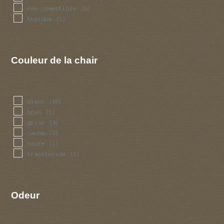
non comestible
(6)
toxique
(1)
Couleur de la chair
blanc
(10)
brun
(1)
grise
(4)
jaune
(3)
noire
(1)
translucide
(1)
Odeur