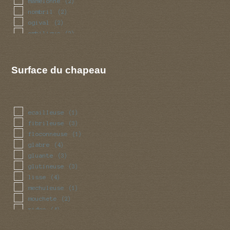
mamelonne
(2)
nombril
(2)
ogival
(2)
ombilique
(2)
ovoide
(2)
plan
(3)
Surface du chapeau
ecailleuse
(1)
fibrileuse
(3)
floconneuse
(1)
glabre
(4)
gluante
(3)
glutineuse
(3)
lisse
(4)
mechuleuse
(1)
mouchete
(2)
ridee
(4)
rugueuse
(1)