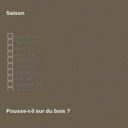
Saison
janvier
(11)
fevrier
(11)
mars
(11)
avril
(11)
mai
(13)
juin
(15)
juillet
(17)
aout
(20)
septembre
(21)
octobre
(21)
novembre
(14)
decembre
(11)
Pousse-t-il sur du bois ?