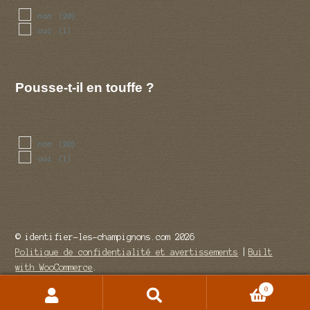
non
(20)
oui
(1)
Pousse-t-il en touffe ?
non
(20)
oui
(1)
© identifier-les-champignons.com 2026
Politique de confidentialité et avertissements
Built
with WooCommerce
.
0
Recherche
Recherche