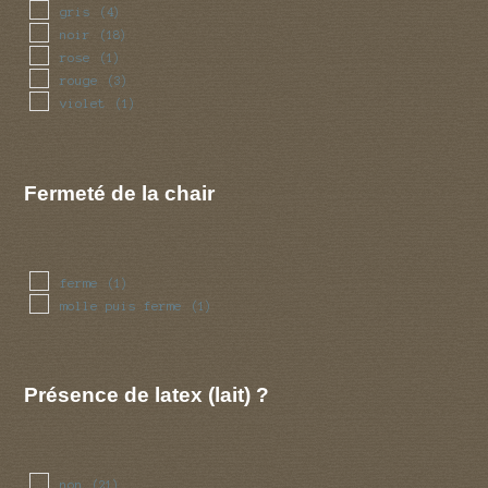
gris
(4)
noir
(18)
rose
(1)
rouge
(3)
violet
(1)
Fermeté de la chair
ferme
(1)
molle puis ferme
(1)
Présence de latex (lait) ?
non
(21)