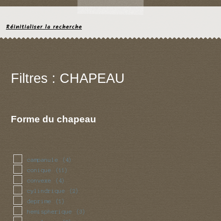
Réinitialiser la recherche
Filtres : CHAPEAU
Forme du chapeau
campanule
(4)
conique
(11)
convexe
(4)
cylindrique
(2)
deprime
(1)
hemispherique
(3)