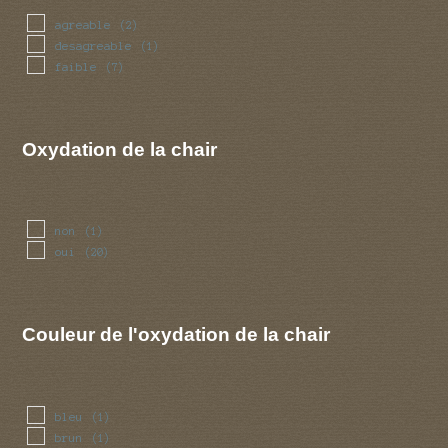
agreable
(2)
desagreable
(1)
faible
(7)
Oxydation de la chair
non
(1)
oui
(20)
Couleur de l'oxydation de la chair
bleu
(1)
brun
(1)