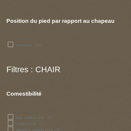
Position du pied par rapport au chapeau
centrale
(21)
Filtres : CHAIR
Comestibilité
bon comestible
(1)
comestible
(1)
mauvais comestible
(2)