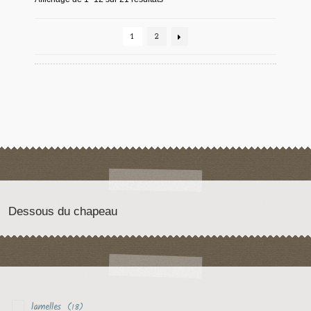
1
2
Dessous du chapeau
lamelles
(18)