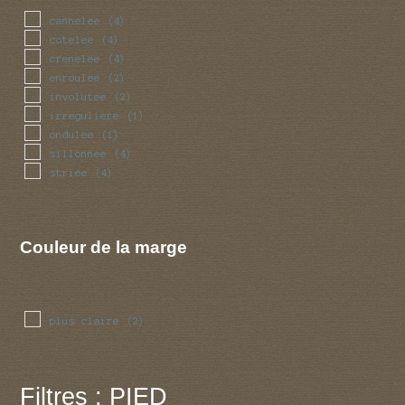
cannelee
(4)
cotelee
(4)
crenelee
(4)
enroulee
(2)
involutee
(2)
irreguliere
(1)
ondulee
(1)
sillonnee
(4)
striee
(4)
Couleur de la marge
plus claire
(2)
Filtres : PIED