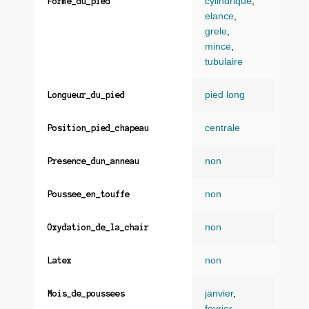
cylindrique
,
Forme_du_pied
elance
,
grele
,
mince
,
tubulaire
pied long
Longueur_du_pied
centrale
Position_pied_chapeau
non
Presence_dun_anneau
non
Poussee_en_touffe
non
Oxydation_de_la_chair
non
Latex
janvier
,
Mois_de_poussees
fevrier
,