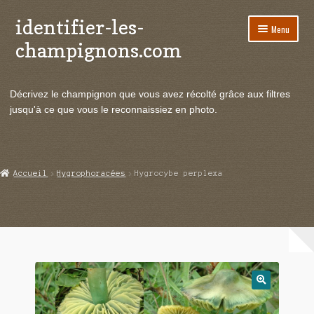
identifier-les-
Aller
Aller
Menu
à
au
champignons.com
la
contenu
navigation
Ouvrir
Espèces de champignons
le
Décrivez le champignon que vous avez récolté grâce aux filtres
menu
Ouvrir
Actualités
jusqu'à ce que vous le reconnaissiez en photo.
enfant
le
menu
Ouvrir
Poussées en temps réel
enfant
le
menu
Ouvrir
Echanges et contacts
Accueil
Hygrophoracées
Hygrocybe perplexa
enfant
le
menu
Ouvrir
Mycologie
enfant
le
menu
enfant