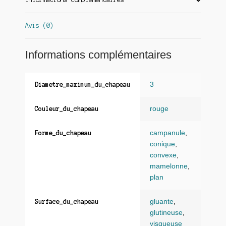
Informations complémentaires
Avis (0)
Informations complémentaires
3
Diametre_maximum_du_chapeau
rouge
Couleur_du_chapeau
campanule
,
Forme_du_chapeau
conique
,
convexe
,
mamelonne
,
plan
gluante
,
Surface_du_chapeau
glutineuse
,
visqueuse