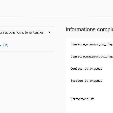
Informations compl
ormations complémentaires
Diametre_minimum_du_chap
s (0)
Diametre_maximum_du_chap
Couleur_du_chapeau
Surface_du_chapeau
Type_de_marge