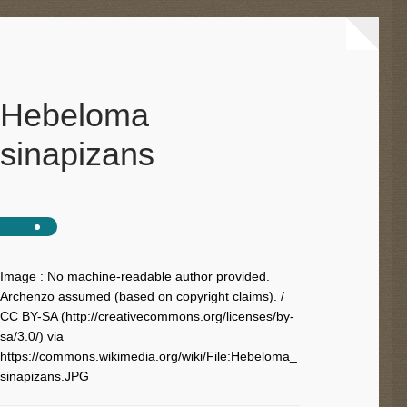
Hebeloma
sinapizans
Image : No machine-readable author provided.
Archenzo assumed (based on copyright claims). /
CC BY-SA (http://creativecommons.org/licenses/by-
sa/3.0/) via
https://commons.wikimedia.org/wiki/File:Hebeloma_
sinapizans.JPG