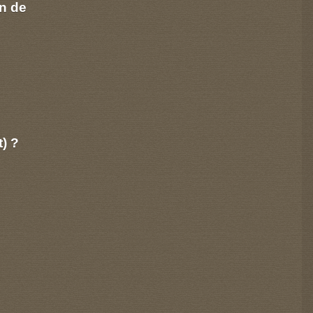
n de
t) ?