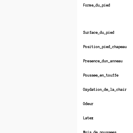
Forme_du_pied
Surface_du_pied
Position_pied_chapeau
Presence_dun_anneau
Poussee_en_touffe
Oxydation_de_la_chair
Odeur
Latex
Mois_de_poussees