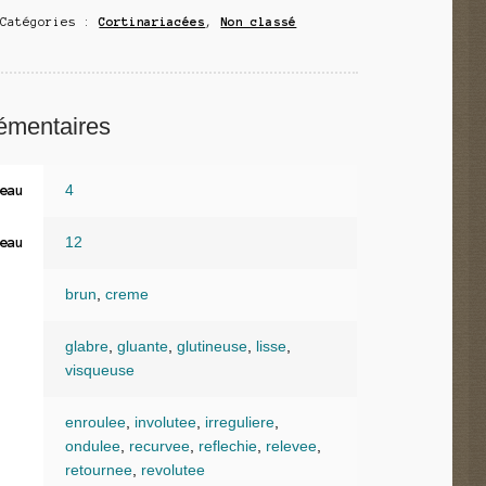
Catégories :
Cortinariacées
,
Non classé
émentaires
4
eau
12
eau
brun
,
creme
glabre
,
gluante
,
glutineuse
,
lisse
,
visqueuse
enroulee
,
involutee
,
irreguliere
,
ondulee
,
recurvee
,
reflechie
,
relevee
,
retournee
,
revolutee