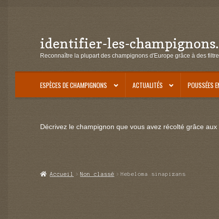
identifier-les-champignons
Aller
Aller
à
au
Reconnaître la plupart des champignons d'Europe grâce à des filtre
la
contenu
navigation
ESPÈCES DE CHAMPIGNONS
ACTUALITÉS
POUSSÉES E
Décrivez le champignon que vous avez récolté grâce aux f
Accueil
Non classé
Hebeloma sinapizans