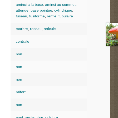
aminci a la base
,
aminci au sommet
,
attenue
,
base pointue
,
cylindrique
,
fuseau
,
fusiforme
,
renfle
,
tubulaire
marbre
,
reseau
,
reticule
centrale
non
non
non
raifort
non
aout
,
septembre
,
octobre