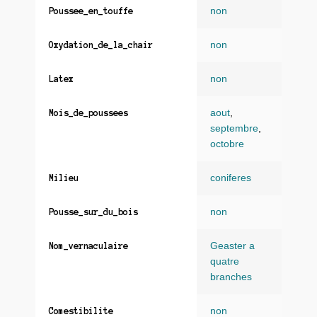
non
Poussee_en_touffe
non
Oxydation_de_la_chair
non
Latex
aout
,
Mois_de_poussees
septembre
,
octobre
coniferes
Milieu
non
Pousse_sur_du_bois
Geaster a
Nom_vernaculaire
quatre
branches
non
Comestibilite