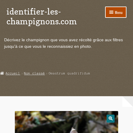
identifier-les-
Aller
Aller
Menu
à
au
champignons.com
la
contenu
navigation
Ouvrir
Espèces de champignons
le
Décrivez le champignon que vous avez récolté grâce aux filtres
menu
Ouvrir
Actualités
jusqu'à ce que vous le reconnaissiez en photo.
enfant
le
menu
Ouvrir
Poussées en temps réel
enfant
le
menu
Ouvrir
Echanges et contacts
Accueil
Non classé
Geastrum quadrifidum
enfant
le
menu
Ouvrir
Mycologie
enfant
le
menu
enfant