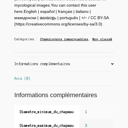
mycological images.You can contact this user
here.English | español | français | italiano |
македонски | മലയാളം | português | +/− / CC BY-SA
(https://creativecommons.org/licenses/by-sa/3.0)
Catégories :
Champignons remarquables
,
Non classé
Informations complémentaires
Avis (0)
Informations complémentaires
1
Diametre_minimum_du_chapeau
3
Diametre_maximum_du_chapeau