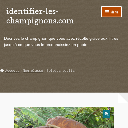
identifier-les-
Aller
Aller
Menu
à
au
champignons.com
la
contenu
navigation
Ouvrir
Espèces de champignons
le
Décrivez le champignon que vous avez récolté grâce aux filtres
menu
Ouvrir
Actualités
jusqu'à ce que vous le reconnaissiez en photo.
enfant
le
menu
Ouvrir
Poussées en temps réel
enfant
le
menu
Ouvrir
Echanges et contacts
Accueil
Non classé
Boletus edulis
enfant
le
menu
Ouvrir
Mycologie
enfant
le
menu
enfant