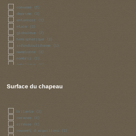
convexe
(5)
deprime
(3)
entonnoir
(1)
etale
(2)
globuleux
(3)
hemispherique
(2)
infundibuliforme
(1)
mamelonne
(3)
nombril
(1)
ombilique
(1)
plan
(1)
umbone
(1)
Surface du chapeau
brilante
(3)
ceracee
(1)
cireuse
(1)
couvert d aiguillons
(2)