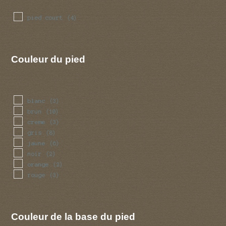
pied court
(4)
Couleur du pied
blanc
(3)
brun
(10)
creme
(3)
gris
(8)
jaune
(6)
noir
(2)
orange
(2)
rouge
(3)
Couleur de la base du pied