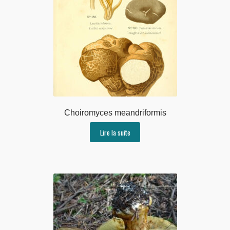
Choiromyces meandriformis
Lire la suite