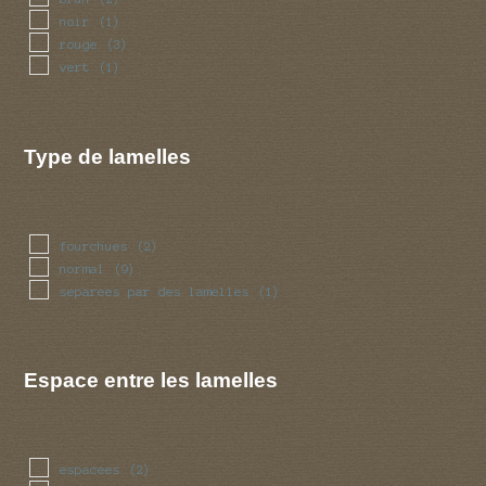
noir
(1)
rouge
(3)
vert
(1)
Type de lamelles
fourchues
(2)
normal
(9)
separees par des lamelles
(1)
Espace entre les lamelles
espacees
(2)