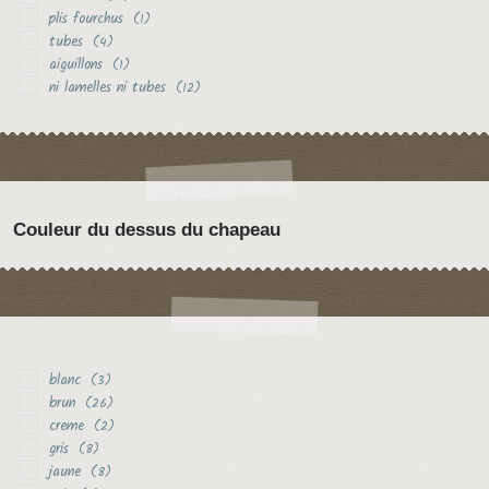
plis fourchus
(1)
tubes
(4)
aiguillons
(1)
ni lamelles ni tubes
(12)
Couleur du dessus du chapeau
blanc
(3)
brun
(26)
creme
(2)
gris
(8)
jaune
(8)