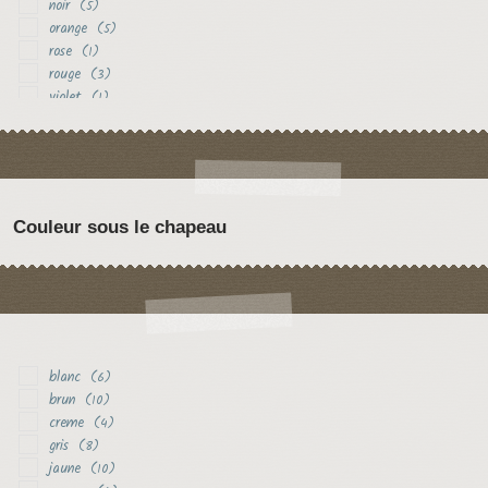
noir
(5)
orange
(5)
rose
(1)
rouge
(3)
violet
(1)
Couleur sous le chapeau
blanc
(6)
brun
(10)
creme
(4)
gris
(8)
jaune
(10)