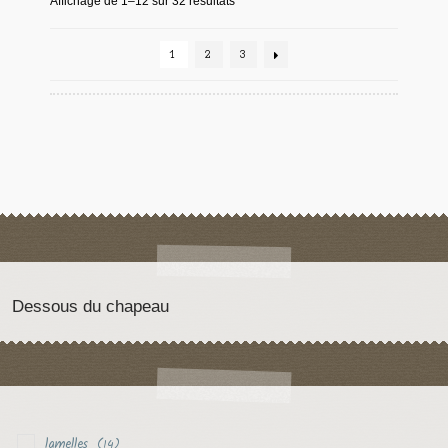
Affichage de 1–12 sur 32 résultats
1
2
3
Dessous du chapeau
lamelles
(14)