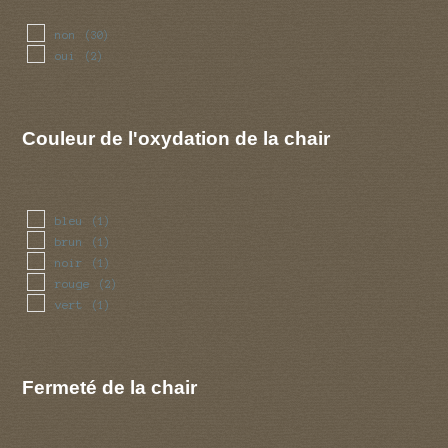
non
(30)
oui
(2)
Couleur de l'oxydation de la chair
bleu
(1)
brun
(1)
noir
(1)
rouge
(2)
vert
(1)
Fermeté de la chair