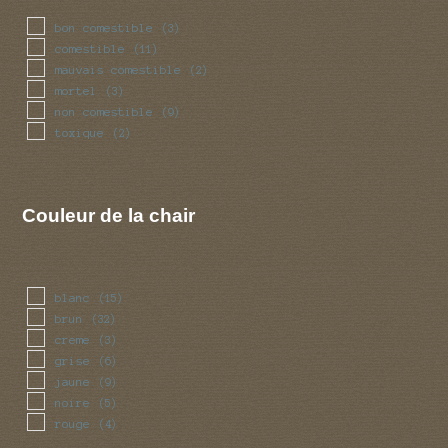
bon comestible
(3)
comestible
(11)
mauvais comestible
(2)
mortel
(3)
non comestible
(9)
toxique
(2)
Couleur de la chair
blanc
(15)
brun
(32)
creme
(3)
grise
(6)
jaune
(9)
noire
(5)
rouge
(4)