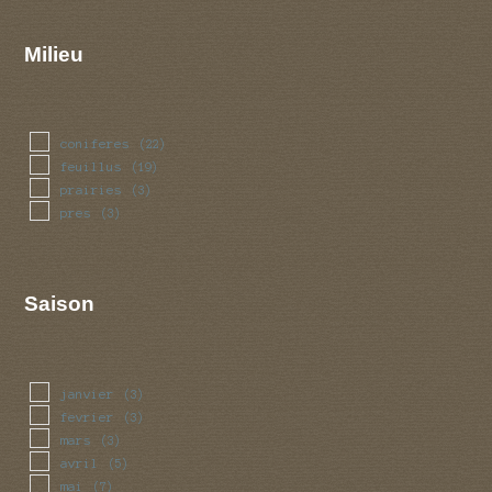
Milieu
coniferes
(22)
feuillus
(19)
prairies
(3)
pres
(3)
Saison
janvier
(3)
fevrier
(3)
mars
(3)
avril
(5)
mai
(7)