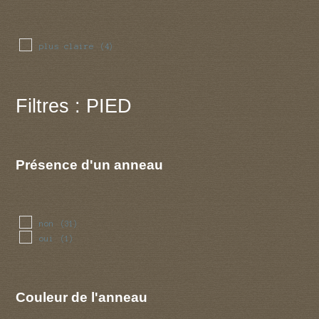
plus claire
(4)
Filtres : PIED
Présence d'un anneau
non
(31)
oui
(1)
Couleur de l'anneau