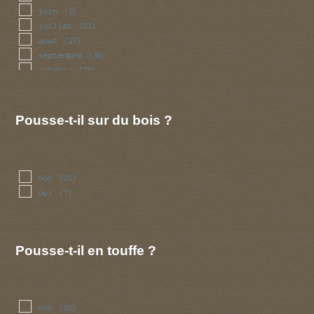
juin
(9)
juillet
(23)
aout
(27)
septembre
(30)
octobre
(26)
novembre
(16)
decembre
(6)
Pousse-t-il sur du bois ?
non
(25)
oui
(7)
Pousse-t-il en touffe ?
non
(28)