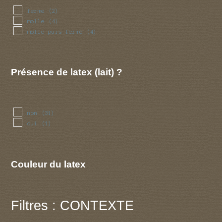
ferme
(2)
molle
(4)
molle puis ferme
(4)
Présence de latex (lait) ?
non
(31)
oui
(1)
Couleur du latex
Filtres : CONTEXTE