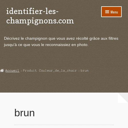
identifier-les-
Aller
Aller
Menu
à
au
champignons.com
la
contenu
navigation
Ouvrir
Espèces de champignons
le
Décrivez le champignon que vous avez récolté grâce aux filtres
menu
Ouvrir
Actualités
jusqu'à ce que vous le reconnaissiez en photo.
enfant
le
menu
Ouvrir
Poussées en temps réel
enfant
le
menu
Ouvrir
Echanges et contacts
Accueil
Produit Couleur_de_la_chair
brun
enfant
le
menu
Ouvrir
Mycologie
enfant
le
menu
enfant
brun