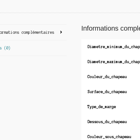
Informations compl
ormations complémentaires
Diametre_minimum_du_chap
s (0)
Diametre_maximum_du_chap
Couleur_du_chapeau
Surface_du_chapeau
Type_de_marge
Dessous_du_chapeau
Couleur_sous_chapeau