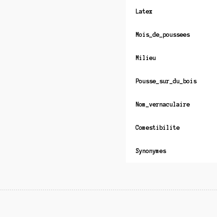
Latex
Mois_de_poussees
Milieu
Pousse_sur_du_bois
Nom_vernaculaire
Comestibilite
Synonymes