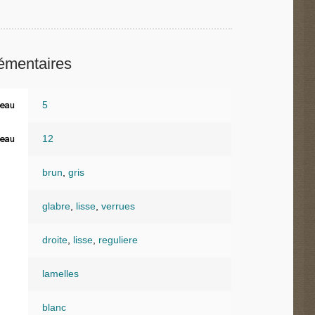
émentaires
5
eau
12
eau
brun
,
gris
glabre
,
lisse
,
verrues
droite
,
lisse
,
reguliere
lamelles
blanc