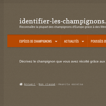
identifier-les-champignons
Aller
Aller
à
au
Reconnaître la plupart des champignons d'Europe grâce à des filtre
la
contenu
navigation
ESPÈCES DE CHAMPIGNONS
ACTUALITÉS
POUSSÉES E
Décrivez le champignon que vous avez récolté grâce aux f
Accueil
Non classé
Amanita excelsa