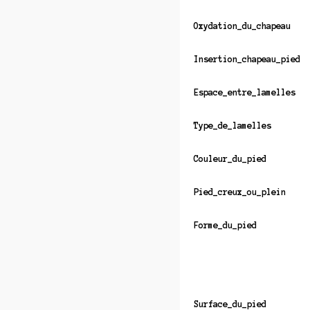
Oxydation_du_chapeau
Insertion_chapeau_pied
Espace_entre_lamelles
Type_de_lamelles
Couleur_du_pied
Pied_creux_ou_plein
Forme_du_pied
Surface_du_pied