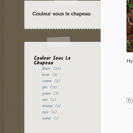
Couleur sous le chapeau
Couleur Sous Le
Hy
Chapeau
blanc
(20)
brun
(8)
creme
(2)
gris
(10)
jaune
(7)
noir
(2)
orange
(2)
rose
(4)
violet
(1)