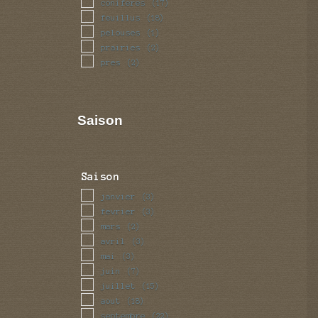
coniferes
(17)
feuillus
(18)
pelouses
(1)
prairies
(2)
pres
(2)
Saison
Saison
janvier
(3)
fevrier
(3)
mars
(2)
avril
(3)
mai
(3)
juin
(7)
juillet
(15)
aout
(18)
septembre
(22)