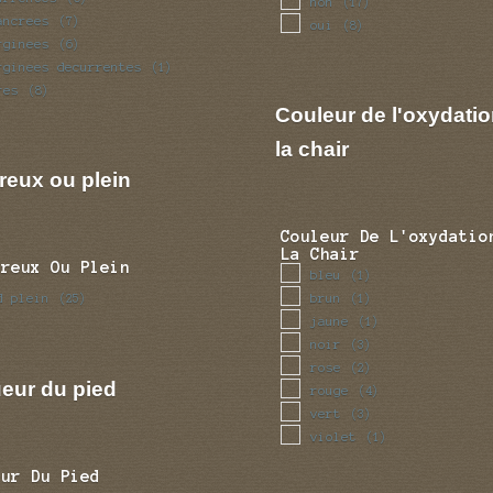
non
(17)
ancrees
(7)
oui
(8)
rginees
(6)
rginees decurrentes
(1)
res
(8)
Couleur de l'oxydatio
la chair
reux ou plein
Couleur De L'oxydatio
La Chair
Creux Ou Plein
bleu
(1)
d plein
brun
(25)
(1)
jaune
(1)
noir
(3)
rose
(2)
eur du pied
rouge
(4)
vert
(3)
violet
(1)
eur Du Pied