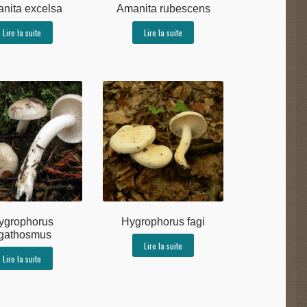
nita excelsa
Amanita rubescens
Lire la suite
Lire la suite
ygrophorus
Hygrophorus fagi
gathosmus
Lire la suite
Lire la suite