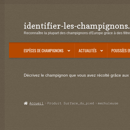
identifier-les-champignons
Aller
Aller
à
au
Reconnaître la plupart des champignons d'Europe grâce à des filtre
la
contenu
navigation
ESPÈCES DE CHAMPIGNONS
ACTUALITÉS
POUSSÉES E
Décrivez le champignon que vous avez récolté grâce aux f
Accueil
Produit Surface_du_pied
mechuleuse