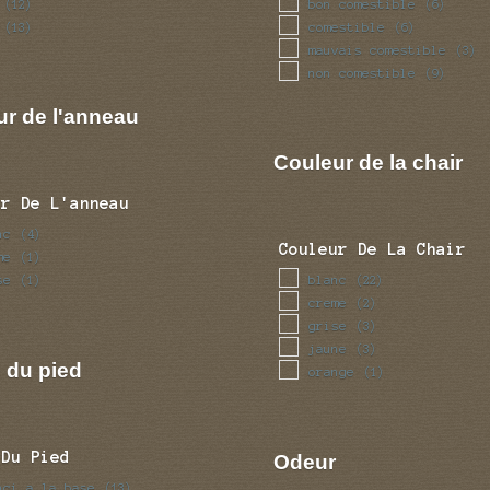
bon comestible
(12)
(6)
comestible
(13)
(6)
mauvais comestible
(3)
non comestible
(9)
ur de l'anneau
Couleur de la chair
ur De L'anneau
nc
(4)
Couleur De La Chair
me
(1)
se
blanc
(1)
(22)
creme
(2)
grise
(3)
jaune
(3)
 du pied
orange
(1)
 Du Pied
Odeur
nci a la base
(13)