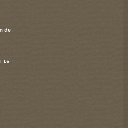
n de
n De