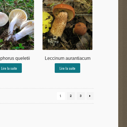
phorus queletii
Leccinum aurantiacum
Lire la suite
Lire la suite
1
2
3