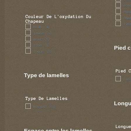
ech
ema
Couleur De L'oxydation Du
ema
Chapeau
lib
brun
(4)
jaune
(1)
noir
(1)
rose
(1)
Pied c
rouge
(2)
Pied 
Type de lamelles
pie
Type De Lamelles
Longu
normal
(18)
Longu
Espace entre les lamelles