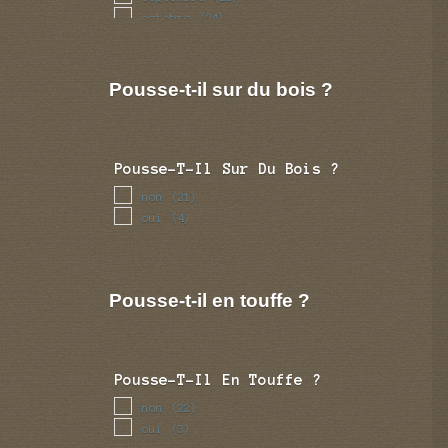
octobre
(24)
novembre
(13)
decembre
(4)
Pousse-t-il sur du bois ?
Pousse-T-Il Sur Du Bois ?
non
(21)
oui
(4)
Pousse-t-il en touffe ?
Pousse-T-Il En Touffe ?
non
(22)
oui
(3)