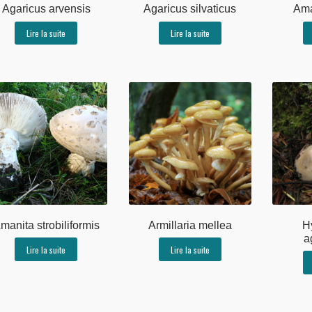
Agaricus arvensis
Agaricus silvaticus
Ama
Lire la suite
Lire la suite
manita strobiliformis
Armillaria mellea
H
a
Lire la suite
Lire la suite