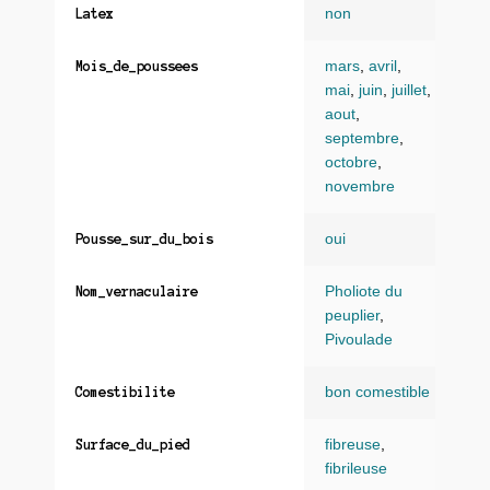
non
Latex
mars
,
avril
,
Mois_de_poussees
mai
,
juin
,
juillet
,
aout
,
septembre
,
octobre
,
novembre
oui
Pousse_sur_du_bois
Pholiote du
Nom_vernaculaire
peuplier
,
Pivoulade
bon comestible
Comestibilite
fibreuse
,
Surface_du_pied
fibrileuse