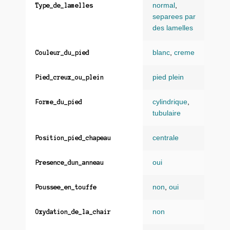
normal
,
Type_de_lamelles
separees par
des lamelles
blanc
,
creme
Couleur_du_pied
pied plein
Pied_creux_ou_plein
cylindrique
,
Forme_du_pied
tubulaire
centrale
Position_pied_chapeau
oui
Presence_dun_anneau
non
,
oui
Poussee_en_touffe
non
Oxydation_de_la_chair