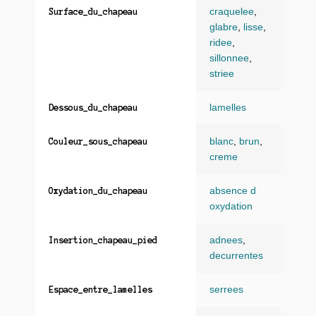
craquelee
,
Surface_du_chapeau
glabre
,
lisse
,
ridee
,
sillonnee
,
striee
lamelles
Dessous_du_chapeau
blanc
,
brun
,
Couleur_sous_chapeau
creme
absence d
Oxydation_du_chapeau
oxydation
adnees
,
Insertion_chapeau_pied
decurrentes
serrees
Espace_entre_lamelles