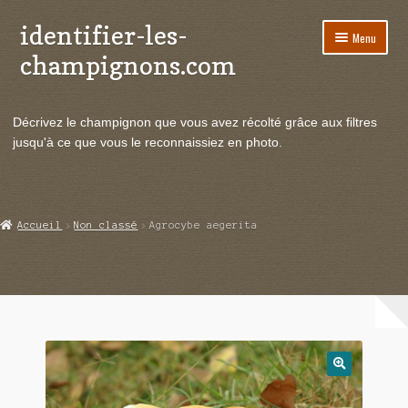
identifier-les-
Aller
Aller
Menu
à
au
champignons.com
la
contenu
navigation
Ouvrir
Espèces de champignons
le
Décrivez le champignon que vous avez récolté grâce aux filtres
menu
Ouvrir
Actualités
jusqu'à ce que vous le reconnaissiez en photo.
enfant
le
menu
Ouvrir
Poussées en temps réel
enfant
le
menu
Ouvrir
Echanges et contacts
Accueil
Non classé
Agrocybe aegerita
enfant
le
menu
Ouvrir
Mycologie
enfant
le
menu
enfant