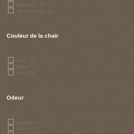
comestible
(1)
non comestible
(1)
Couleur de la chair
blanc
(1)
creme
(1)
jaune
(1)
Odeur
agreable
(1)
faible
(1)