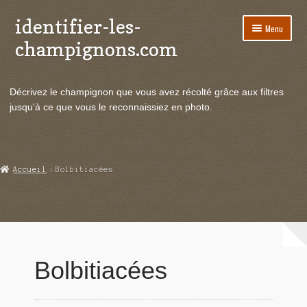
identifier-les-
Aller
Aller
Menu
à
au
champignons.com
la
contenu
navigation
Ouvrir
Espèces de champignons
le
Décrivez le champignon que vous avez récolté grâce aux filtres
menu
Ouvrir
Actualités
jusqu'à ce que vous le reconnaissiez en photo.
enfant
le
menu
Ouvrir
Poussées en temps réel
enfant
le
menu
Ouvrir
Echanges et contacts
Accueil
Bolbitiacées
enfant
le
menu
Ouvrir
Mycologie
enfant
le
menu
enfant
Bolbitiacées