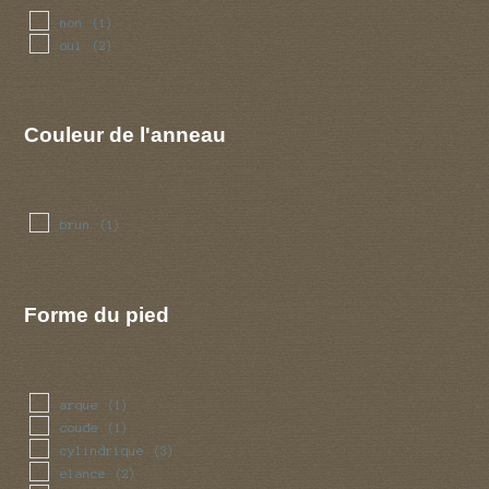
non
(1)
oui
(2)
Couleur de l'anneau
brun
(1)
Forme du pied
arque
(1)
coude
(1)
cylindrique
(3)
elance
(2)