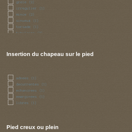
grele
(2)
irregulier
(1)
mince
(2)
sinueux
(1)
torsade
(1)
tubulaire
(3)
Insertion du chapeau sur le pied
adnees
(1)
decurrentes
(1)
echancrees
(1)
emarginees
(1)
libres
(1)
Pied creux ou plein