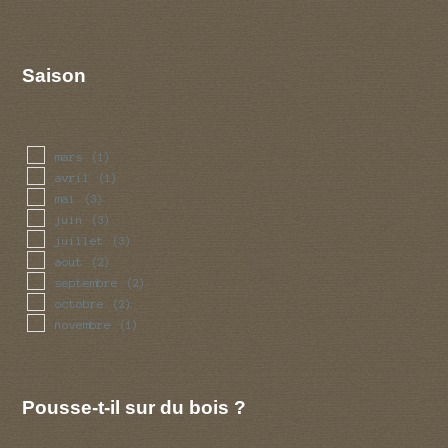
Saison
mars
(1)
avril
(1)
mai
(3)
juin
(3)
juillet
(3)
aout
(2)
septembre
(2)
octobre
(2)
novembre
(1)
Pousse-t-il sur du bois ?