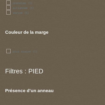
crenelee
(1)
sillonnee
(1)
striee
(1)
Couleur de la marge
plus claire
(1)
Filtres : PIED
Présence d'un anneau