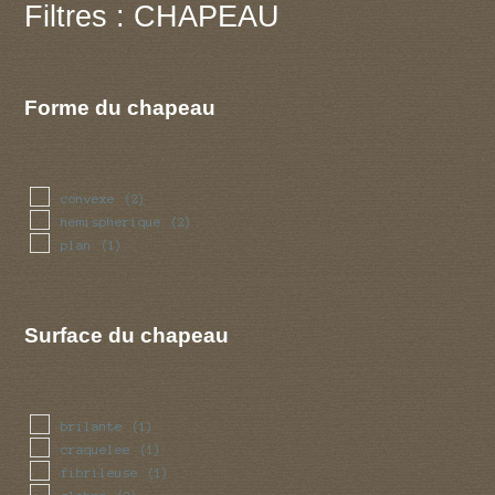
Filtres : CHAPEAU
Forme du chapeau
convexe
(2)
hemispherique
(2)
plan
(1)
Surface du chapeau
brilante
(1)
craquelee
(1)
fibrileuse
(1)