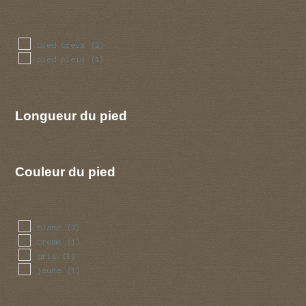
pied creux
(2)
pied plein
(1)
Longueur du pied
Couleur du pied
blanc
(3)
creme
(1)
gris
(1)
jaune
(1)