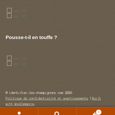
non
(2)
oui
(1)
Pousse-t-il en touffe ?
non
(3)
oui
(1)
© identifier-les-champignons.com 2026
Politique de confidentialité et avertissements
Built
with WooCommerce
.
0