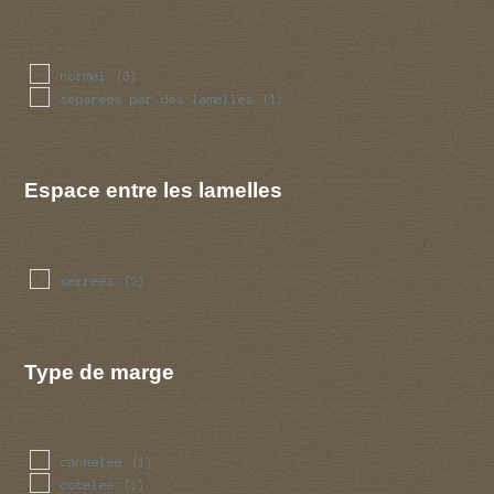
normal
(3)
separees par des lamelles
(1)
Espace entre les lamelles
serrees
(2)
Type de marge
cannelee
(1)
cotelee
(1)