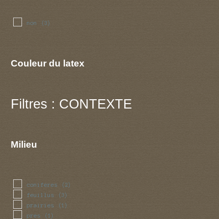
non
(3)
Couleur du latex
Filtres : CONTEXTE
Milieu
coniferes
(2)
feuillus
(3)
prairies
(1)
pres
(1)