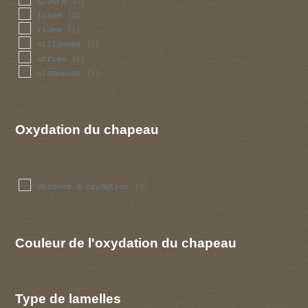
glabre
(2)
lisse
(2)
ridee
(1)
sillonnee
(1)
striee
(1)
visqueuse
(1)
Oxydation du chapeau
absence d oxydation
(3)
Couleur de l'oxydation du chapeau
Type de lamelles