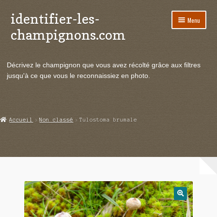
identifier-les-
Aller
Aller
Menu
à
au
champignons.com
la
contenu
navigation
Ouvrir
Espèces de champignons
le
Décrivez le champignon que vous avez récolté grâce aux filtres
menu
Ouvrir
Actualités
jusqu'à ce que vous le reconnaissiez en photo.
enfant
le
menu
Ouvrir
Poussées en temps réel
enfant
le
menu
Ouvrir
Echanges et contacts
Accueil
Non classé
Tulostoma brumale
enfant
le
menu
Ouvrir
Mycologie
enfant
le
menu
enfant