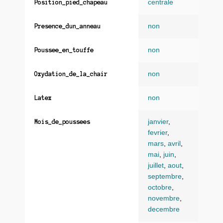
centrale
Position_pied_chapeau
non
Presence_dun_anneau
non
Poussee_en_touffe
non
Oxydation_de_la_chair
non
Latex
janvier
,
Mois_de_poussees
fevrier
,
mars
,
avril
,
mai
,
juin
,
juillet
,
aout
,
septembre
,
octobre
,
novembre
,
decembre