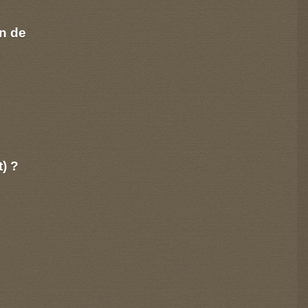
n de
t) ?