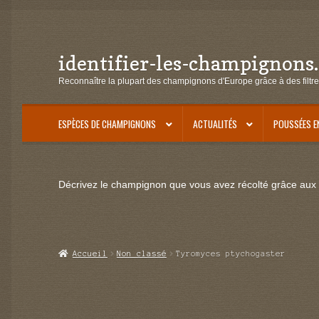
identifier-les-champignons
Aller
Aller
à
au
Reconnaître la plupart des champignons d'Europe grâce à des filtre
la
contenu
navigation
ESPÈCES DE CHAMPIGNONS
ACTUALITÉS
POUSSÉES E
Décrivez le champignon que vous avez récolté grâce aux f
Accueil
Non classé
Tyromyces ptychogaster