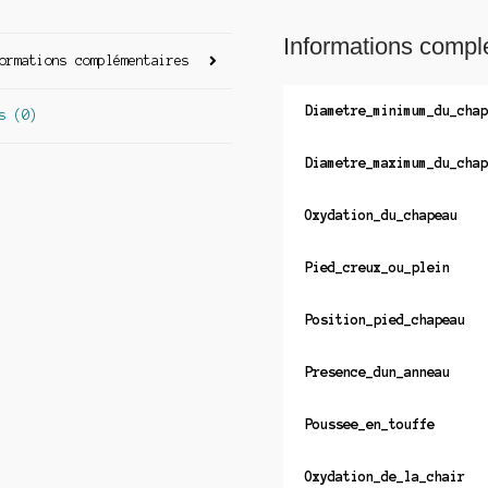
Informations compl
ormations complémentaires
Diametre_minimum_du_chap
s (0)
Diametre_maximum_du_chap
Oxydation_du_chapeau
Pied_creux_ou_plein
Position_pied_chapeau
Presence_dun_anneau
Poussee_en_touffe
Oxydation_de_la_chair