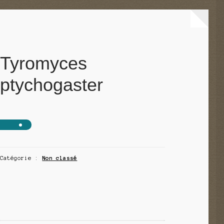
Tyromyces
ptychogaster
Catégorie :
Non classé