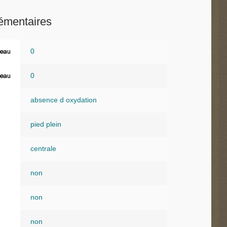
émentaires
0
eau
0
eau
absence d oxydation
pied plein
centrale
non
non
non