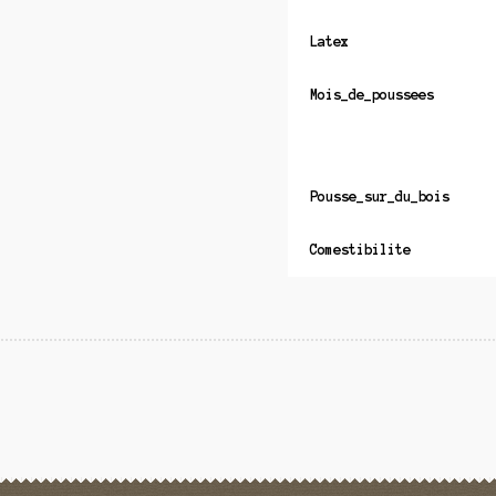
Latex
Mois_de_poussees
Pousse_sur_du_bois
Comestibilite