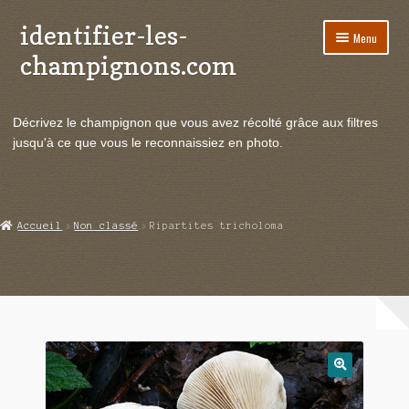
identifier-les-
Aller
Aller
Menu
à
au
champignons.com
la
contenu
navigation
Ouvrir
Espèces de champignons
le
Décrivez le champignon que vous avez récolté grâce aux filtres
menu
Ouvrir
Actualités
jusqu'à ce que vous le reconnaissiez en photo.
enfant
le
menu
Ouvrir
Poussées en temps réel
enfant
le
menu
Ouvrir
Echanges et contacts
Accueil
Non classé
Ripartites tricholoma
enfant
le
menu
Ouvrir
Mycologie
enfant
le
menu
enfant