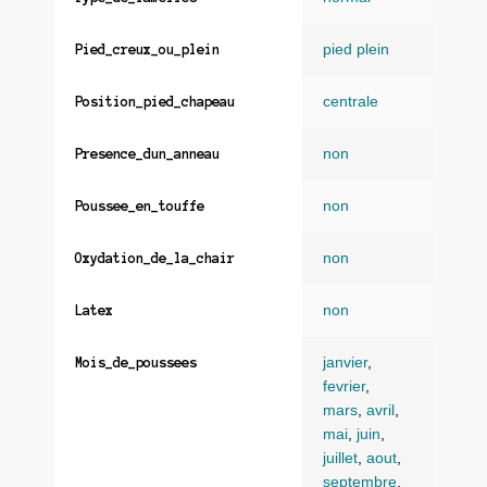
pied plein
Pied_creux_ou_plein
centrale
Position_pied_chapeau
non
Presence_dun_anneau
non
Poussee_en_touffe
non
Oxydation_de_la_chair
non
Latex
janvier
,
Mois_de_poussees
fevrier
,
mars
,
avril
,
mai
,
juin
,
juillet
,
aout
,
septembre
,