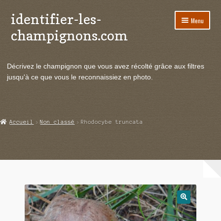
identifier-les-
Aller
Aller
Menu
à
au
champignons.com
la
contenu
navigation
Ouvrir
Espèces de champignons
le
Décrivez le champignon que vous avez récolté grâce aux filtres
menu
Ouvrir
Actualités
jusqu'à ce que vous le reconnaissiez en photo.
enfant
le
menu
Ouvrir
Poussées en temps réel
enfant
le
menu
Ouvrir
Echanges et contacts
Accueil
Non classé
Rhodocybe truncata
enfant
le
menu
Ouvrir
Mycologie
enfant
le
menu
enfant