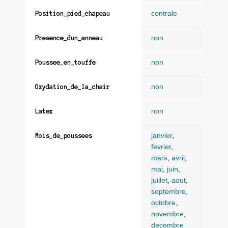
centrale
Position_pied_chapeau
non
Presence_dun_anneau
non
Poussee_en_touffe
non
Oxydation_de_la_chair
non
Latex
janvier
,
Mois_de_poussees
fevrier
,
mars
,
avril
,
mai
,
juin
,
juillet
,
aout
,
septembre
,
octobre
,
novembre
,
decembre