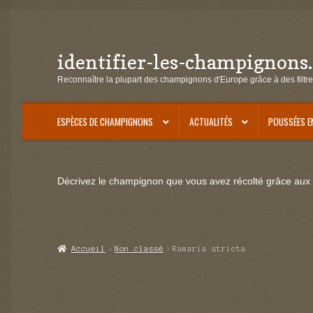
identifier-les-champignons
Aller
Aller
à
au
Reconnaître la plupart des champignons d'Europe grâce à des filtre
la
contenu
navigation
ESPÈCES DE CHAMPIGNONS
ACTUALITÉS
POUSSÉES E
Décrivez le champignon que vous avez récolté grâce aux f
Accueil
Non classé
Ramaria stricta