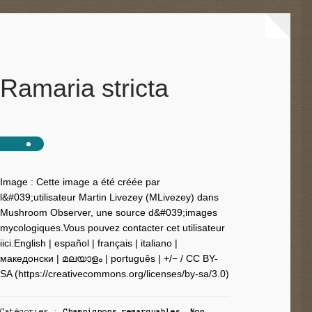
Ramaria stricta
Image : Cette image a été créée par
l&#039;utilisateur Martin Livezey (MLivezey) dans
Mushroom Observer, une source d&#039;images
mycologiques.Vous pouvez contacter cet utilisateur
iici.English | español | français | italiano |
македонски | മലയാളം | português | +/− / CC BY-
SA (https://creativecommons.org/licenses/by-sa/3.0)
Catégories :
Champignons remarquables
,
Non