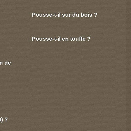
Pousse-t-il sur du bois ?
Pousse-t-il en touffe ?
n de
t) ?