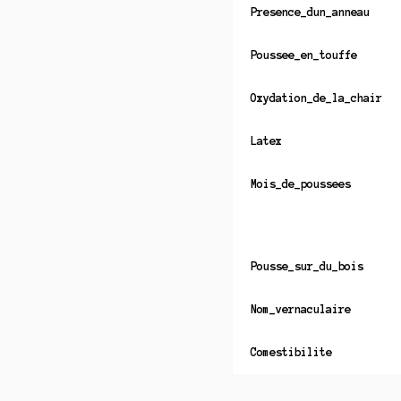
Presence_dun_anneau
Poussee_en_touffe
Oxydation_de_la_chair
Latex
Mois_de_poussees
Pousse_sur_du_bois
Nom_vernaculaire
Comestibilite