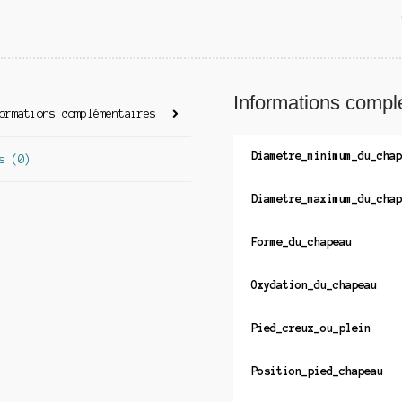
Informations compl
ormations complémentaires
Diametre_minimum_du_chap
s (0)
Diametre_maximum_du_chap
Forme_du_chapeau
Oxydation_du_chapeau
Pied_creux_ou_plein
Position_pied_chapeau