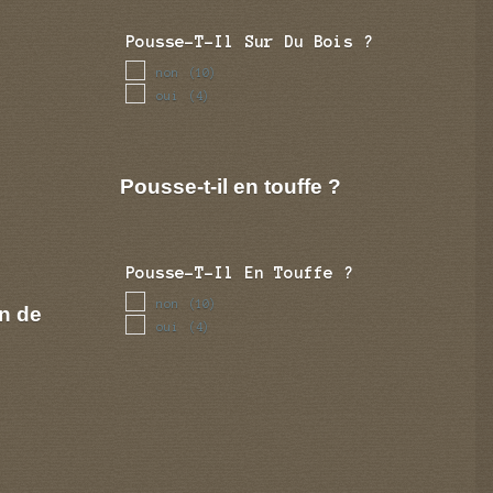
Pousse-T-Il Sur Du Bois ?
non
(10)
oui
(4)
Pousse-t-il en touffe ?
Pousse-T-Il En Touffe ?
non
(10)
n de
oui
(4)