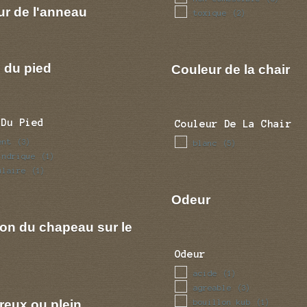
ur de l'anneau
toxique
(2)
 du pied
Couleur de la chair
 Du Pied
Couleur De La Chair
ent
(3)
blanc
(5)
indrique
(1)
ulaire
(1)
Odeur
ion du chapeau sur le
Odeur
acide
(1)
agreable
(3)
reux ou plein
bouillon kub
(1)