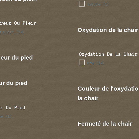
faible
(1)
Creux Ou Plein
Oxydation de la chair
d plein
(14)
Oxydation De La Chair
eur du pied
non
(14)
ur du pied
Couleur de l'oxydatio
la chair
ur Du Pied
ne
(1)
Fermeté de la chair