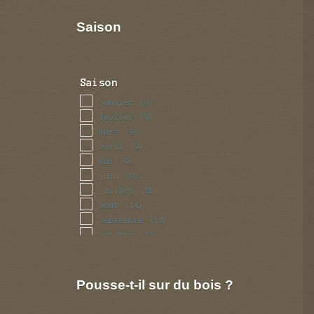
Saison
Saison
janvier
(9)
fevrier
(9)
mars
(9)
avril
(9)
mai
(9)
juin
(9)
juillet
(11)
aout
(14)
septembre
(14)
octobre
(14)
novembre
(9)
decembre
(9)
Pousse-t-il sur du bois ?