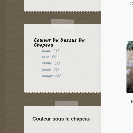
C
Couleur Du Dessus Du
Chapeau
blanc
(3)
brun
(1)
creme
(3)
jaune
(4)
orange
(2)
Couleur sous le chapeau