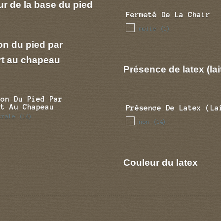
r de la base du pied
Fermeté De La Chair
molle
(1)
on du pied par
rt au chapeau
Présence de latex (lai
ion Du Pied Par
rt Au Chapeau
Présence De Latex (la
trale
(14)
non
(14)
Couleur du latex