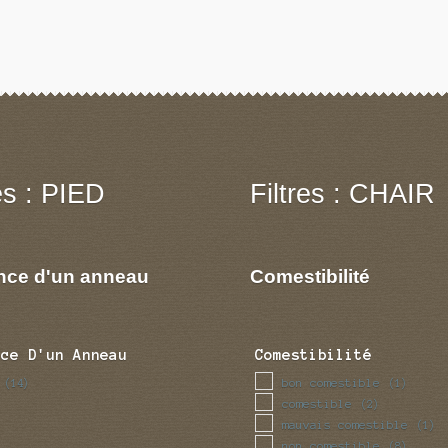
res : PIED
Filtres : CHAIR
nce d'un anneau
Comestibilité
nce D'un Anneau
Comestibilité
bon comestible
(14)
(1)
comestible
(2)
mauvais comestible
(1)
non comestible
(8)