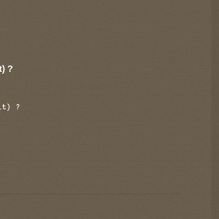
t) ?
it) ?