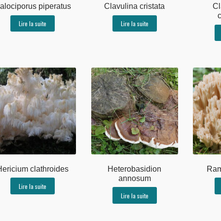
alociporus piperatus
Clavulina cristata
Cl
c
Lire la suite
Lire la suite
Hericium clathroides
Heterobasidion
Ram
annosum
Lire la suite
Lire la suite