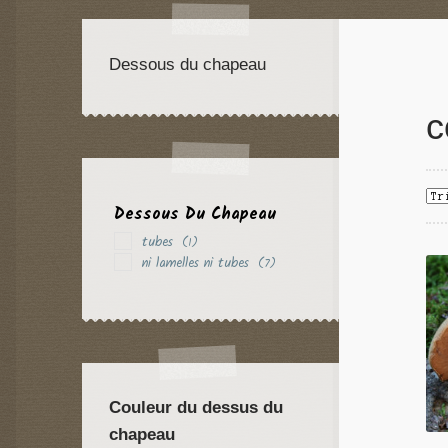
Dessous du chapeau
c
Dessous Du Chapeau
tubes
(1)
ni lamelles ni tubes
(7)
Couleur du dessus du
chapeau