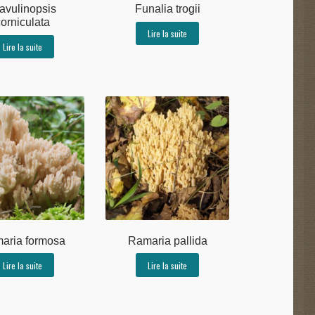
avulinopsis
Funalia trogii
orniculata
Lire la suite
Lire la suite
aria formosa
Ramaria pallida
Lire la suite
Lire la suite