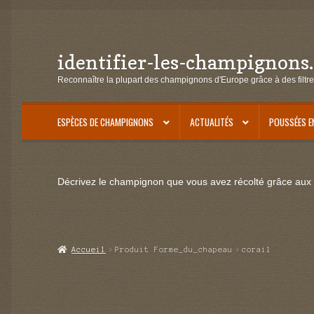
identifier-les-champignons
Aller
Aller
à
au
Reconnaître la plupart des champignons d'Europe grâce à des filtre
la
contenu
navigation
ESPÈCES DE CHAMPIGNONS
ACTUALITÉS
POUSSÉES E
Décrivez le champignon que vous avez récolté grâce aux f
Accueil
Produit Forme_du_chapeau
corail