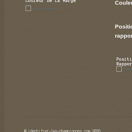
Couleur De La Marge
Couleu
plus foncee
(1)
Positi
rappo
Posit
Rappo
cen
© identifier-les-champignons.com 2026