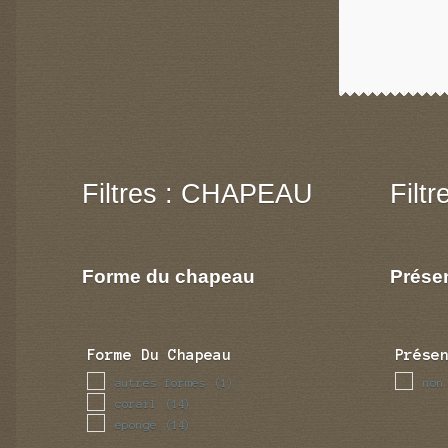
Filtres : CHAPEAU
Filt
Forme du chapeau
Prése
Forme Du Chapeau
Prése
autres formes
non
(1)
corail
(14)
eponge
(14)