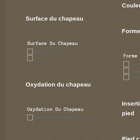
Coule
Surface du chapeau
Forme
Surface Du Chapeau
glabre
(1)
Forme
lisse
(1)
abs
cyl
tub
Oxydation du chapeau
Insert
Oxydation Du Chapeau
pied
absence d oxydation
(14)
Pied c