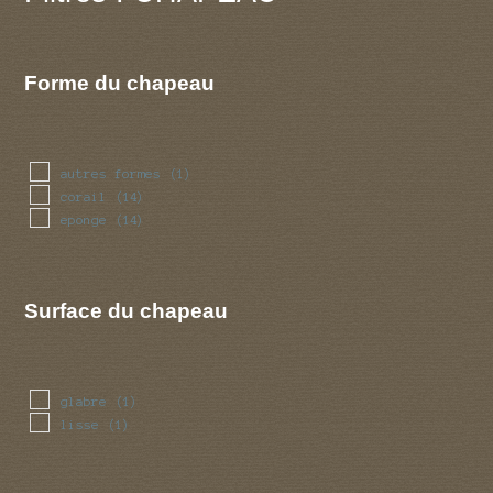
Forme du chapeau
autres formes
(1)
corail
(14)
eponge
(14)
Surface du chapeau
glabre
(1)
lisse
(1)