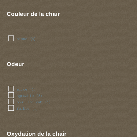
Couleur de la chair
blanc
(5)
Odeur
acide
(1)
agreable
(3)
bouillon kub
(1)
faible
(1)
Oxydation de la chair