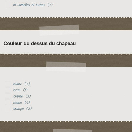
ni lamelles ni tubes
(7)
Couleur du dessus du chapeau
blanc
(3)
brun
(1)
creme
(3)
jaune
(4)
orange
(2)