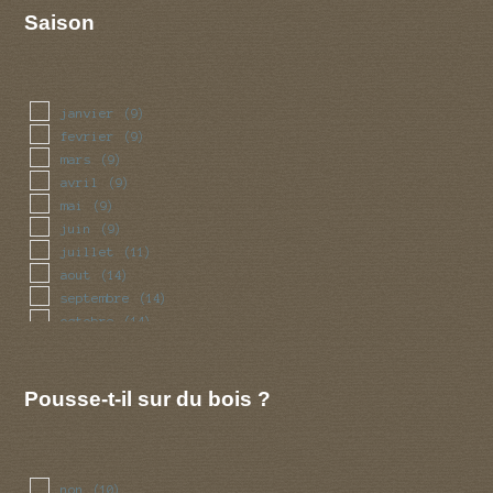
Saison
janvier
(9)
fevrier
(9)
mars
(9)
avril
(9)
mai
(9)
juin
(9)
juillet
(11)
aout
(14)
septembre
(14)
octobre
(14)
novembre
(9)
decembre
(9)
Pousse-t-il sur du bois ?
non
(10)