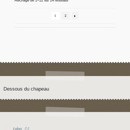
Affichage de 1–12 sur 14 résultats
1
2
Dessous du chapeau
tubes
(1)