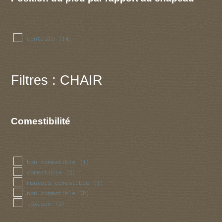
centrale
(14)
Filtres : CHAIR
Comestibilité
bon comestible
(1)
comestible
(2)
mauvais comestible
(1)
non comestible
(8)
toxique
(2)