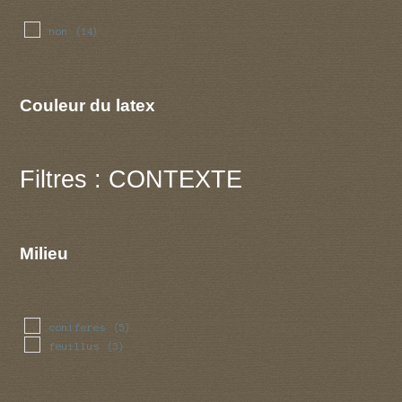
non
(14)
Couleur du latex
Filtres : CONTEXTE
Milieu
coniferes
(5)
feuillus
(3)