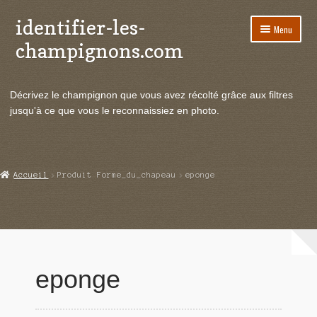
identifier-les-
Aller
Aller
Menu
à
au
champignons.com
la
contenu
navigation
Ouvrir
Espèces de champignons
le
Décrivez le champignon que vous avez récolté grâce aux filtres
menu
Ouvrir
Actualités
jusqu'à ce que vous le reconnaissiez en photo.
enfant
le
menu
Ouvrir
Poussées en temps réel
enfant
le
menu
Ouvrir
Echanges et contacts
Accueil
Produit Forme_du_chapeau
eponge
enfant
le
menu
Ouvrir
Mycologie
enfant
le
menu
enfant
eponge