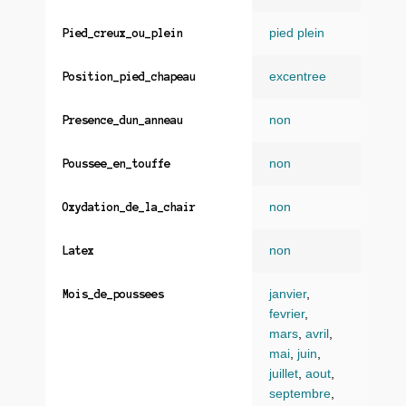
pied plein
Pied_creux_ou_plein
excentree
Position_pied_chapeau
non
Presence_dun_anneau
non
Poussee_en_touffe
non
Oxydation_de_la_chair
non
Latex
janvier
,
Mois_de_poussees
fevrier
,
mars
,
avril
,
mai
,
juin
,
juillet
,
aout
,
septembre
,