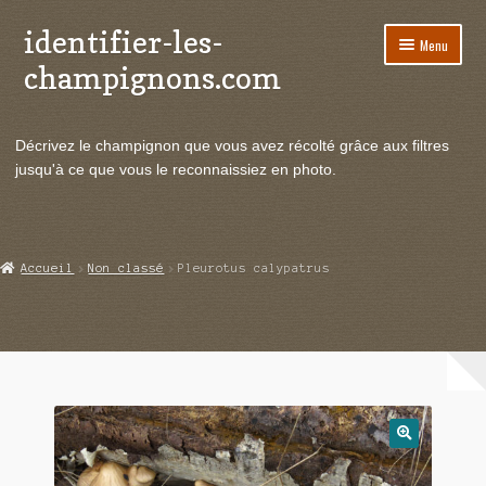
identifier-les-
Aller
Aller
Menu
à
au
champignons.com
la
contenu
navigation
Ouvrir
Espèces de champignons
le
Décrivez le champignon que vous avez récolté grâce aux filtres
menu
Ouvrir
Actualités
jusqu'à ce que vous le reconnaissiez en photo.
enfant
le
menu
Ouvrir
Poussées en temps réel
enfant
le
menu
Ouvrir
Echanges et contacts
Accueil
Non classé
Pleurotus calypatrus
enfant
le
menu
Ouvrir
Mycologie
enfant
le
menu
enfant