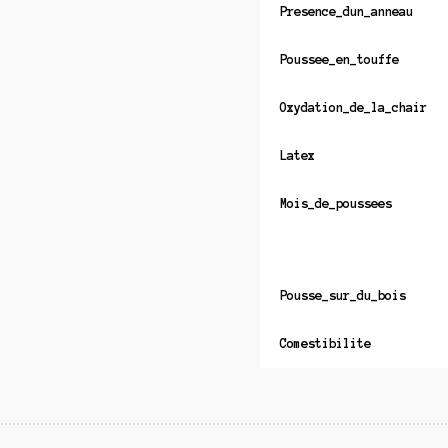
Presence_dun_anneau
Poussee_en_touffe
Oxydation_de_la_chair
Latex
Mois_de_poussees
Pousse_sur_du_bois
Comestibilite