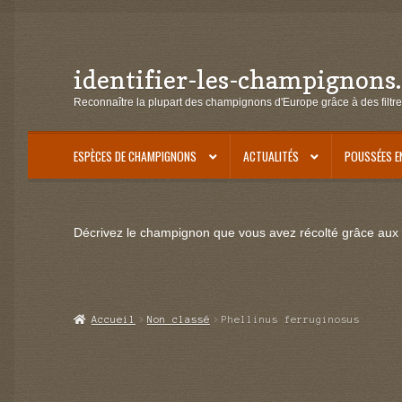
identifier-les-champignons
Aller
Aller
à
au
Reconnaître la plupart des champignons d'Europe grâce à des filtre
la
contenu
navigation
ESPÈCES DE CHAMPIGNONS
ACTUALITÉS
POUSSÉES E
Décrivez le champignon que vous avez récolté grâce aux f
Accueil
Non classé
Phellinus ferruginosus