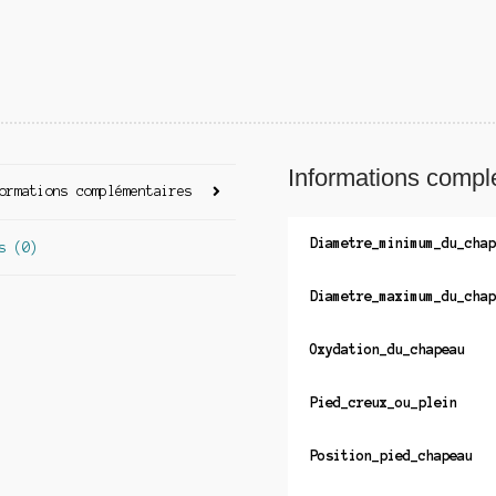
Informations compl
ormations complémentaires
Diametre_minimum_du_chap
s (0)
Diametre_maximum_du_chap
Oxydation_du_chapeau
Pied_creux_ou_plein
Position_pied_chapeau