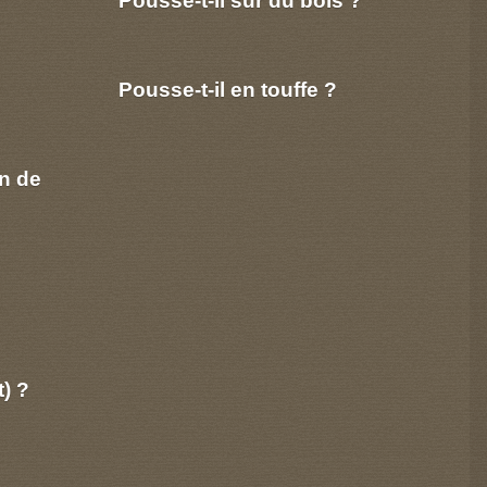
Pousse-t-il sur du bois ?
Pousse-t-il en touffe ?
n de
t) ?