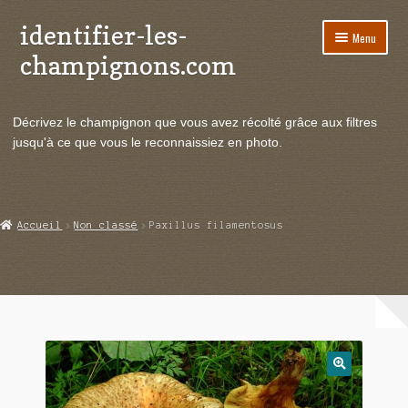
identifier-les-
Aller
Aller
Menu
à
au
champignons.com
la
contenu
navigation
Ouvrir
Espèces de champignons
le
Décrivez le champignon que vous avez récolté grâce aux filtres
menu
Ouvrir
Actualités
jusqu'à ce que vous le reconnaissiez en photo.
enfant
le
menu
Ouvrir
Poussées en temps réel
enfant
le
menu
Ouvrir
Echanges et contacts
Accueil
Non classé
Paxillus filamentosus
enfant
le
menu
Ouvrir
Mycologie
enfant
le
menu
enfant