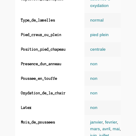
oxydation
normal
Type_de_lamelles
pied plein
Pied_creux_ou_plein
centrale
Position_pied_chapeau
non
Presence_dun_anneau
non
Poussee_en_touffe
non
Oxydation_de_la_chair
non
Latex
janvier
,
fevrier
,
Mois_de_poussees
mars
,
avril
,
mai
,
juin
,
juillet
,