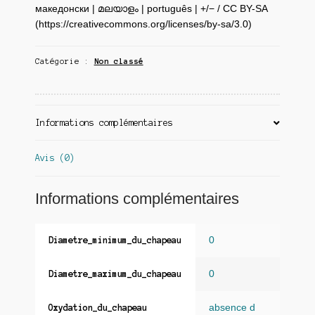
македонски | മലയാളം | português | +/− / CC BY-SA
(https://creativecommons.org/licenses/by-sa/3.0)
Catégorie :
Non classé
Informations complémentaires
Avis (0)
Informations complémentaires
0
Diametre_minimum_du_chapeau
0
Diametre_maximum_du_chapeau
absence d
Oxydation_du_chapeau