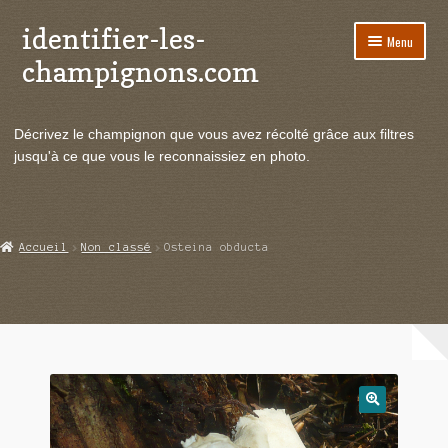
identifier-les-
Aller
Aller
Menu
à
au
champignons.com
la
contenu
navigation
Ouvrir
Espèces de champignons
le
Décrivez le champignon que vous avez récolté grâce aux filtres
menu
Ouvrir
Actualités
jusqu'à ce que vous le reconnaissiez en photo.
enfant
le
menu
Ouvrir
Poussées en temps réel
enfant
le
menu
Ouvrir
Echanges et contacts
Accueil
Non classé
Osteina obducta
enfant
le
menu
Ouvrir
Mycologie
enfant
le
menu
enfant