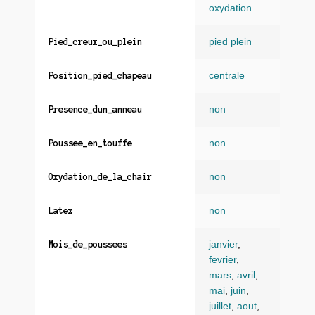
oxydation
pied plein
Pied_creux_ou_plein
centrale
Position_pied_chapeau
non
Presence_dun_anneau
non
Poussee_en_touffe
non
Oxydation_de_la_chair
non
Latex
janvier
,
Mois_de_poussees
fevrier
,
mars
,
avril
,
mai
,
juin
,
juillet
,
aout
,