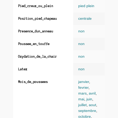
pied plein
Pied_creux_ou_plein
centrale
Position_pied_chapeau
non
Presence_dun_anneau
non
Poussee_en_touffe
non
Oxydation_de_la_chair
non
Latex
janvier
,
Mois_de_poussees
fevrier
,
mars
,
avril
,
mai
,
juin
,
juillet
,
aout
,
septembre
,
octobre
,