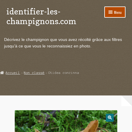
identifier-les-
Aller
Aller
Menu
à
au
champignons.com
la
contenu
navigation
Ouvrir
Espèces de champignons
le
Décrivez le champignon que vous avez récolté grâce aux filtres
menu
Ouvrir
Actualités
jusqu'à ce que vous le reconnaissiez en photo.
enfant
le
menu
Ouvrir
Poussées en temps réel
enfant
le
menu
Ouvrir
Echanges et contacts
Accueil
Non classé
Otidea concinna
enfant
le
menu
Ouvrir
Mycologie
enfant
le
menu
enfant