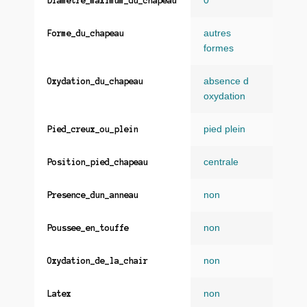
0
Diametre_maximum_du_chapeau
autres
Forme_du_chapeau
formes
absence d
Oxydation_du_chapeau
oxydation
pied plein
Pied_creux_ou_plein
centrale
Position_pied_chapeau
non
Presence_dun_anneau
non
Poussee_en_touffe
non
Oxydation_de_la_chair
non
Latex