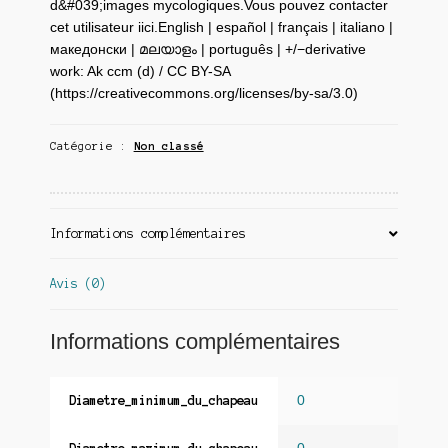
d&#039;images mycologiques.Vous pouvez contacter
cet utilisateur iici.English | español | français | italiano |
македонски | മലയാളം | português | +/−derivative
work: Ak ccm (d) / CC BY-SA
(https://creativecommons.org/licenses/by-sa/3.0)
Catégorie :
Non classé
Informations complémentaires
Avis (0)
Informations complémentaires
0
Diametre_minimum_du_chapeau