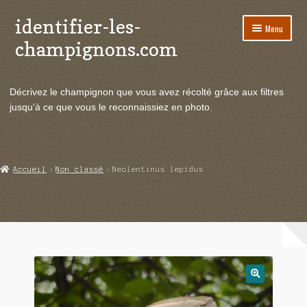
identifier-les-
Aller
Aller
Menu
à
au
champignons.com
la
contenu
navigation
Ouvrir
Espèces de champignons
le
Décrivez le champignon que vous avez récolté grâce aux filtres
menu
Ouvrir
Actualités
jusqu'à ce que vous le reconnaissiez en photo.
enfant
le
menu
Ouvrir
Poussées en temps réel
enfant
le
menu
Ouvrir
Echanges et contacts
Accueil
Non classé
Neolentinus lepidus
enfant
le
menu
Ouvrir
Mycologie
enfant
le
menu
enfant