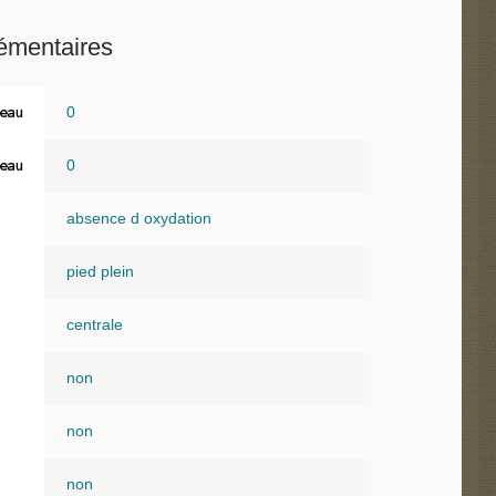
émentaires
0
eau
0
eau
absence d oxydation
pied plein
centrale
non
non
non