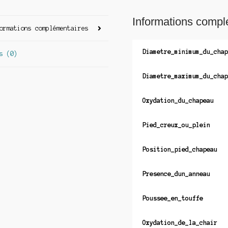
Informations compl
ormations complémentaires
Diametre_minimum_du_chap
s (0)
Diametre_maximum_du_chap
Oxydation_du_chapeau
Pied_creux_ou_plein
Position_pied_chapeau
Presence_dun_anneau
Poussee_en_touffe
Oxydation_de_la_chair