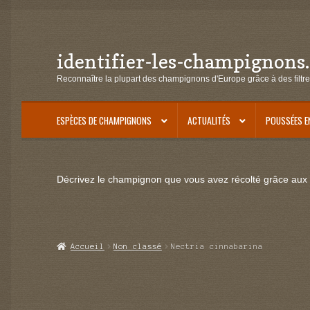
identifier-les-champignons
Aller
Aller
à
au
Reconnaître la plupart des champignons d'Europe grâce à des filtre
la
contenu
navigation
ESPÈCES DE CHAMPIGNONS
ACTUALITÉS
POUSSÉES E
Décrivez le champignon que vous avez récolté grâce aux f
Accueil
Non classé
Nectria cinnabarina