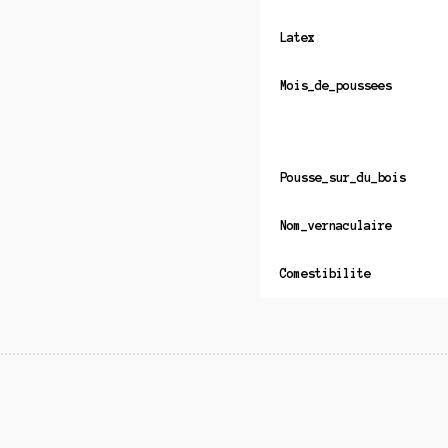
Latex
Mois_de_poussees
Pousse_sur_du_bois
Nom_vernaculaire
Comestibilite