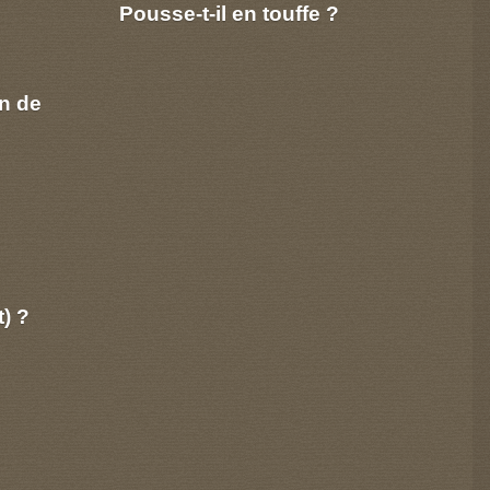
Pousse-t-il en touffe ?
n de
t) ?