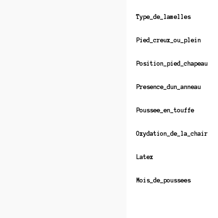
Type_de_lamelles
Pied_creux_ou_plein
Position_pied_chapeau
Presence_dun_anneau
Poussee_en_touffe
Oxydation_de_la_chair
Latex
Mois_de_poussees