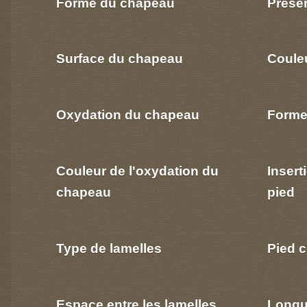
Forme du chapeau
Prése
Surface du chapeau
Coule
Oxydation du chapeau
Forme
Couleur de l'oxydation du
Insert
chapeau
pied
Type de lamelles
Pied c
Espace entre les lamelles
Longu