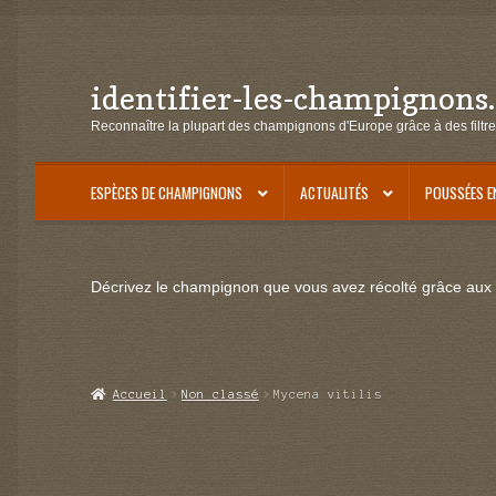
identifier-les-champignons
Aller
Aller
à
au
Reconnaître la plupart des champignons d'Europe grâce à des filtre
la
contenu
navigation
ESPÈCES DE CHAMPIGNONS
ACTUALITÉS
POUSSÉES E
Décrivez le champignon que vous avez récolté grâce aux f
Accueil
Non classé
Mycena vitilis