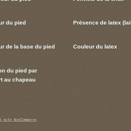
ur du pied
Présence de latex (lai
r de la base du pied
Couleur du latex
on du pied par
rt au chapeau
t with WooCommerce
.