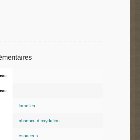
émentaires
eau
eau
lamelles
absence d oxydation
espacees