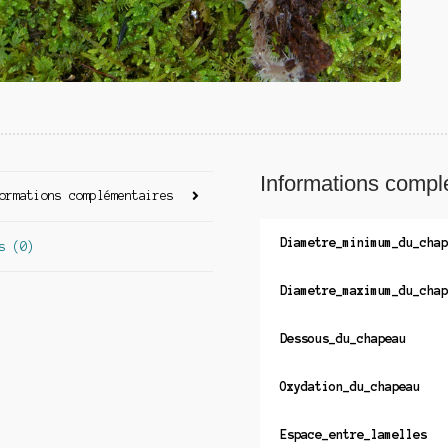
Informations compl
ormations complémentaires
Diametre_minimum_du_chap
s (0)
Diametre_maximum_du_chap
Dessous_du_chapeau
Oxydation_du_chapeau
Espace_entre_lamelles