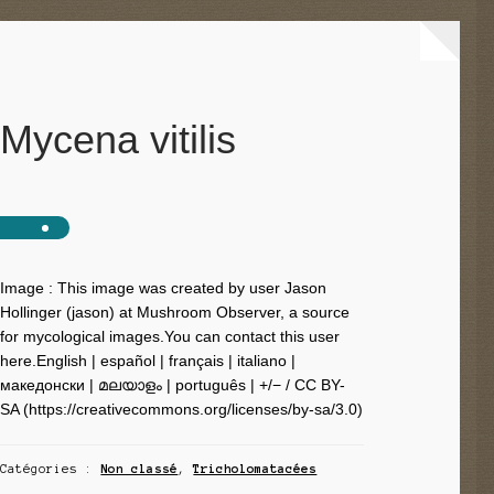
Mycena vitilis
Image : This image was created by user Jason
Hollinger (jason) at Mushroom Observer, a source
for mycological images.You can contact this user
here.English | español | français | italiano |
македонски | മലയാളം | português | +/− / CC BY-
SA (https://creativecommons.org/licenses/by-sa/3.0)
Catégories :
Non classé
,
Tricholomatacées