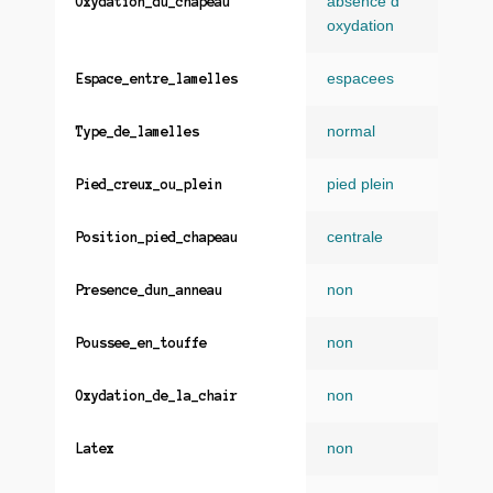
absence d
Oxydation_du_chapeau
oxydation
espacees
Espace_entre_lamelles
normal
Type_de_lamelles
pied plein
Pied_creux_ou_plein
centrale
Position_pied_chapeau
non
Presence_dun_anneau
non
Poussee_en_touffe
non
Oxydation_de_la_chair
non
Latex