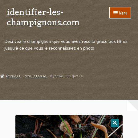
identifier-les-
Aller
Aller
Menu
à
au
champignons.com
la
contenu
navigation
Ouvrir
Espèces de champignons
le
Décrivez le champignon que vous avez récolté grâce aux filtres
menu
Ouvrir
Actualités
jusqu'à ce que vous le reconnaissiez en photo.
enfant
le
menu
Ouvrir
Poussées en temps réel
enfant
le
menu
Ouvrir
Echanges et contacts
Accueil
Non classé
Mycena vulgaris
enfant
le
menu
Ouvrir
Mycologie
enfant
le
menu
enfant