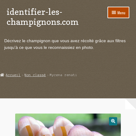
identifier-les-
Aller
Aller
Menu
à
au
champignons.com
la
contenu
navigation
Ouvrir
Espèces de champignons
le
Décrivez le champignon que vous avez récolté grâce aux filtres
menu
Ouvrir
Actualités
jusqu'à ce que vous le reconnaissiez en photo.
enfant
le
menu
Ouvrir
Poussées en temps réel
enfant
le
menu
Ouvrir
Echanges et contacts
Accueil
Non classé
Mycena renati
enfant
le
menu
Ouvrir
Mycologie
enfant
le
menu
enfant