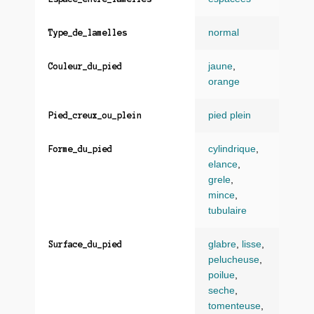
normal
Type_de_lamelles
jaune
,
Couleur_du_pied
orange
pied plein
Pied_creux_ou_plein
cylindrique
,
Forme_du_pied
elance
,
grele
,
mince
,
tubulaire
glabre
,
lisse
,
Surface_du_pied
pelucheuse
,
poilue
,
seche
,
tomenteuse
,