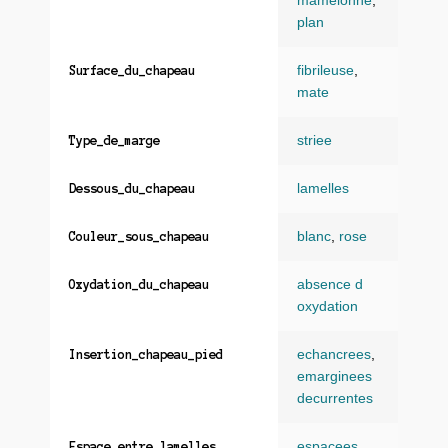
mamelonne
,
plan
fibrileuse
,
Surface_du_chapeau
mate
striee
Type_de_marge
lamelles
Dessous_du_chapeau
blanc
,
rose
Couleur_sous_chapeau
absence d
Oxydation_du_chapeau
oxydation
echancrees
,
Insertion_chapeau_pied
emarginees
decurrentes
espacees
Espace_entre_lamelles