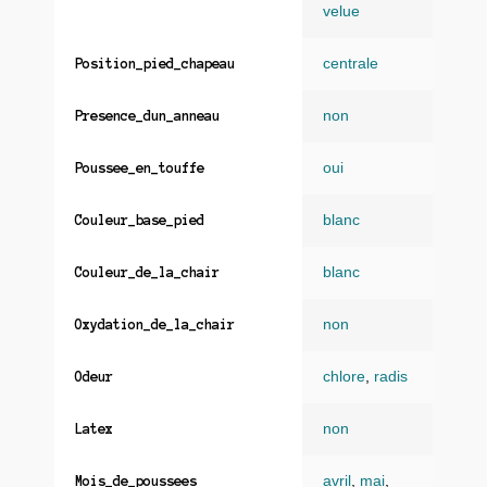
velue
centrale
Position_pied_chapeau
non
Presence_dun_anneau
oui
Poussee_en_touffe
blanc
Couleur_base_pied
blanc
Couleur_de_la_chair
non
Oxydation_de_la_chair
chlore
,
radis
Odeur
non
Latex
avril
,
mai
,
Mois_de_poussees