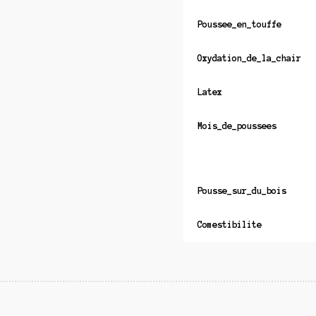
Poussee_en_touffe
Oxydation_de_la_chair
Latex
Mois_de_poussees
Pousse_sur_du_bois
Comestibilite