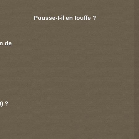
Pousse-t-il en touffe ?
n de
t) ?