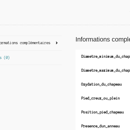
Informations compl
ormations complémentaires
Diametre_minimum_du_chap
s (0)
Diametre_maximum_du_chap
Oxydation_du_chapeau
Pied_creux_ou_plein
Position_pied_chapeau
Presence_dun_anneau