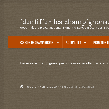
identifier-les-champignons
Aller
Aller
à
au
Reconnaître la plupart des champignons d'Europe grâce à des filtre
la
contenu
navigation
ESPÈCES DE CHAMPIGNONS
ACTUALITÉS
POUSSÉES E
Décrivez le champignon que vous avez récolté grâce aux f
Accueil
Non classé
Microstoma protracta