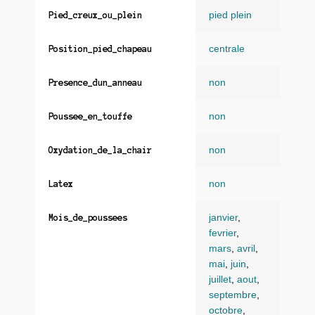
pied plein
Pied_creux_ou_plein
centrale
Position_pied_chapeau
non
Presence_dun_anneau
non
Poussee_en_touffe
non
Oxydation_de_la_chair
non
Latex
janvier
,
Mois_de_poussees
fevrier
,
mars
,
avril
,
mai
,
juin
,
juillet
,
aout
,
septembre
,
octobre
,