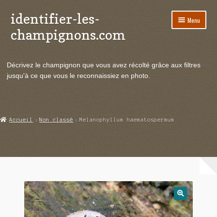
identifier-les-
Aller
Aller
Menu
à
au
champignons.com
la
contenu
navigation
Ouvrir
Espèces de champignons
le
Décrivez le champignon que vous avez récolté grâce aux filtres
menu
Ouvrir
Actualités
jusqu'à ce que vous le reconnaissiez en photo.
enfant
le
menu
Ouvrir
Poussées en temps réel
enfant
le
menu
Ouvrir
Echanges et contacts
Accueil
Non classé
Melanophyllum haematospermum
enfant
le
menu
Ouvrir
Mycologie
enfant
le
menu
enfant