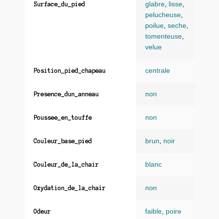
glabre
,
lisse
,
Surface_du_pied
pelucheuse
,
poilue
,
seche
,
tomenteuse
,
velue
centrale
Position_pied_chapeau
non
Presence_dun_anneau
non
Poussee_en_touffe
brun
,
noir
Couleur_base_pied
blanc
Couleur_de_la_chair
non
Oxydation_de_la_chair
faible
,
poire
Odeur