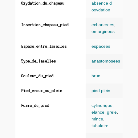
absence d
Oxydation_du_chapeau
oxydation
echancrees
,
Insertion_chapeau_pied
emarginees
espacees
Espace_entre_lamelles
anastomosees
Type_de_lamelles
brun
Couleur_du_pied
pied plein
Pied_creux_ou_plein
cylindrique
,
Forme_du_pied
elance
,
grele
,
mince
,
tubulaire