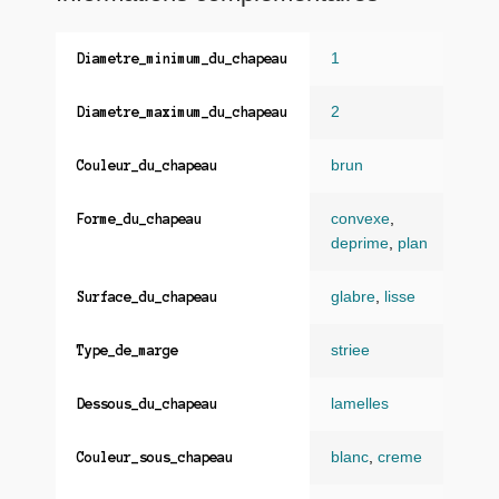
1
Diametre_minimum_du_chapeau
2
Diametre_maximum_du_chapeau
brun
Couleur_du_chapeau
convexe
,
Forme_du_chapeau
deprime
,
plan
glabre
,
lisse
Surface_du_chapeau
striee
Type_de_marge
lamelles
Dessous_du_chapeau
blanc
,
creme
Couleur_sous_chapeau