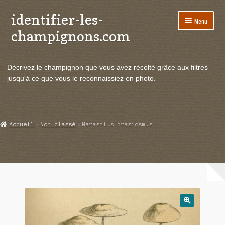
identifier-les-
Aller
Aller
Menu
à
au
champignons.com
la
contenu
navigation
Ouvrir
Espèces de champignons
le
Décrivez le champignon que vous avez récolté grâce aux filtres
menu
Ouvrir
Actualités
jusqu'à ce que vous le reconnaissiez en photo.
enfant
le
menu
Ouvrir
Poussées en temps réel
enfant
le
menu
Ouvrir
Echanges et contacts
Accueil
Non classé
Marasmius prasiosmus
enfant
le
menu
Ouvrir
Mycologie
enfant
le
menu
enfant