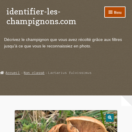
identifier-les-
Aller
Aller
Menu
à
au
champignons.com
la
contenu
navigation
Ouvrir
Espèces de champignons
le
Décrivez le champignon que vous avez récolté grâce aux filtres
menu
Ouvrir
Actualités
jusqu'à ce que vous le reconnaissiez en photo.
enfant
le
menu
Ouvrir
Poussées en temps réel
enfant
le
menu
Ouvrir
Echanges et contacts
Accueil
Non classé
Lactarius fulvissimus
enfant
le
menu
Ouvrir
Mycologie
enfant
le
menu
enfant