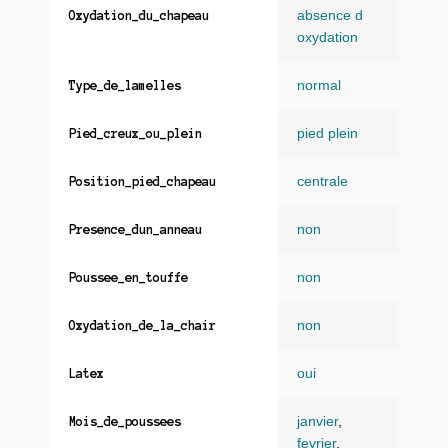
absence d
Oxydation_du_chapeau
oxydation
normal
Type_de_lamelles
pied plein
Pied_creux_ou_plein
centrale
Position_pied_chapeau
non
Presence_dun_anneau
non
Poussee_en_touffe
non
Oxydation_de_la_chair
oui
Latex
janvier
,
Mois_de_poussees
fevrier
,