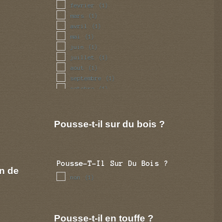
fevrier
(1)
mars
(1)
avril
(1)
mai
(1)
juin
(1)
juillet
(1)
aout
(1)
septembre
(1)
octobre
(1)
novembre
(1)
decembre
(1)
Pousse-t-il sur du bois ?
Pousse-T-Il Sur Du Bois ?
n de
non
(1)
Pousse-t-il en touffe ?