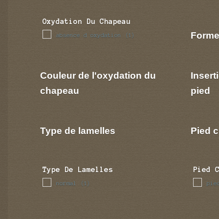
Oxydation Du Chapeau
Forme
absence d oxydation
(1)
Couleur de l'oxydation du
Insert
chapeau
pied
Type de lamelles
Pied c
Type De Lamelles
Pied 
normal
pie
(1)