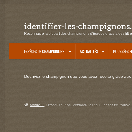
identifier-les-champignons
Aller
Aller
à
au
Reconnaître la plupart des champignons d'Europe grâce à des filtre
la
contenu
navigation
ESPÈCES DE CHAMPIGNONS
ACTUALITÉS
POUSSÉES E
Décrivez le champignon que vous avez récolté grâce aux f
Accueil
Produit Nom_vernaculaire
Lactaire fauve