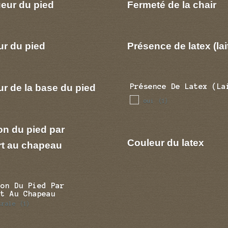
eur du pied
Fermeté de la chair
ur du pied
Présence de latex (lai
r de la base du pied
Présence De Latex (la
oui
(1)
on du pied par
Couleur du latex
rt au chapeau
ion Du Pied Par
rt Au Chapeau
trale
(1)