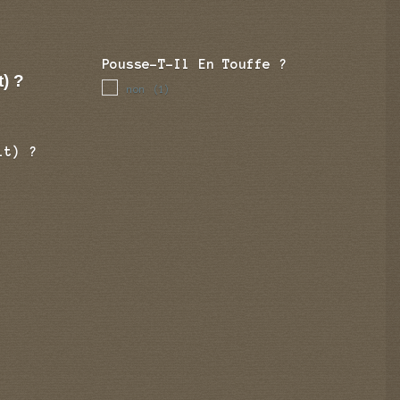
Pousse-T-Il En Touffe ?
t) ?
non
(1)
it) ?