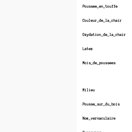
Poussee_en_touffe
Couleur_de_la_chair
Oxydation_de_la_chair
Latex
Mois_de_poussees
Milieu
Pousse_sur_du_bois
Nom_vernaculaire