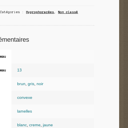
Catégories :
Hygrophoracées
,
Non classé
émentaires
eau
13
eau
brun
,
gris
,
noir
convexe
lamelles
blanc
,
creme
,
jaune