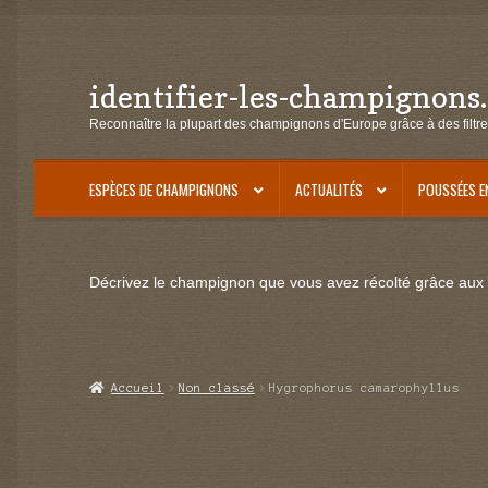
identifier-les-champignons
Aller
Aller
à
au
Reconnaître la plupart des champignons d'Europe grâce à des filtre
la
contenu
navigation
ESPÈCES DE CHAMPIGNONS
ACTUALITÉS
POUSSÉES E
Décrivez le champignon que vous avez récolté grâce aux f
Accueil
Non classé
Hygrophorus camarophyllus