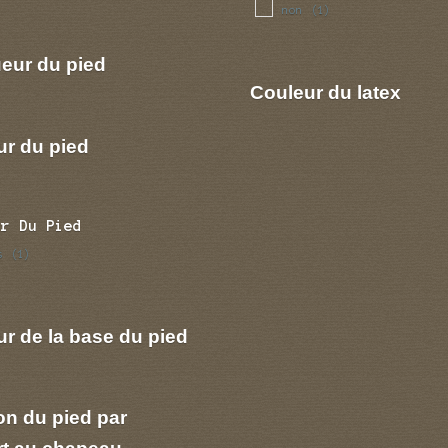
non
(1)
eur du pied
Couleur du latex
ur du pied
ur Du Pied
s
(1)
r de la base du pied
on du pied par