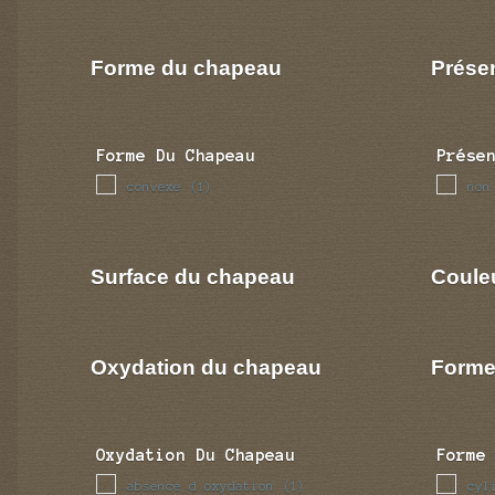
Forme du chapeau
Prése
Forme Du Chapeau
Prése
convexe
non
(1)
Surface du chapeau
Coule
Oxydation du chapeau
Forme
Oxydation Du Chapeau
Forme
absence d oxydation
cyl
(1)