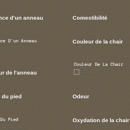
nce d'un anneau
Comestibilité
Couleur de la chair
nce D'un Anneau
(1)
Couleur De La Chair
ur de l'anneau
blanc
(1)
 du pied
Odeur
Oxydation de la chair
 Du Pied
indrique
(1)