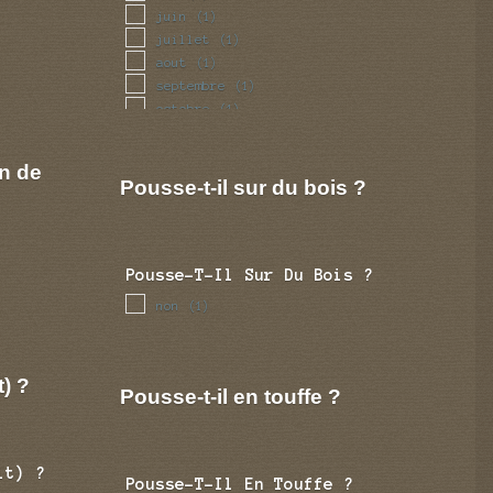
juin
(1)
juillet
(1)
aout
(1)
septembre
(1)
octobre
(1)
novembre
(1)
decembre
(1)
n de
Pousse-t-il sur du bois ?
Pousse-T-Il Sur Du Bois ?
non
(1)
t) ?
Pousse-t-il en touffe ?
it) ?
Pousse-T-Il En Touffe ?