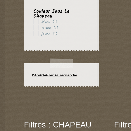
Couleur Sous Le
Chapeau
blanc
(1)
creme
(1)
jaune
(1)
Réinitialiser la recherche
Filtres : CHAPEAU
Filt