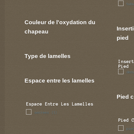
tub
Couleur de l'oxydation du
Insert
chapeau
pied
Type de lamelles
Inser
Pied
dec
Espace entre les lamelles
Pied c
Espace Entre Les Lamelles
serrees
(1)
Pied 
pie