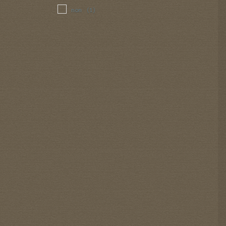
non
(1)