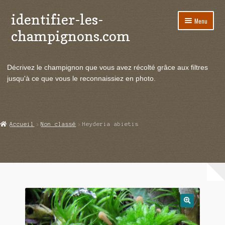
identifier-les-
Aller
Aller
Menu
à
au
champignons.com
la
contenu
navigation
Ouvrir
Espèces de champignons
le
Décrivez le champignon que vous avez récolté grâce aux filtres
menu
Ouvrir
Actualités
jusqu'à ce que vous le reconnaissiez en photo.
enfant
le
menu
Ouvrir
Poussées en temps réel
enfant
le
menu
Ouvrir
Echanges et contacts
Accueil
Non classé
Heyderia abietis
enfant
le
menu
Ouvrir
Mycologie
enfant
le
menu
enfant