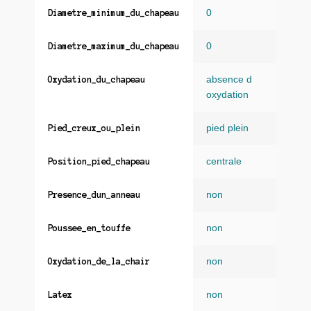
0
Diametre_minimum_du_chapeau
0
Diametre_maximum_du_chapeau
absence d
Oxydation_du_chapeau
oxydation
pied plein
Pied_creux_ou_plein
centrale
Position_pied_chapeau
non
Presence_dun_anneau
non
Poussee_en_touffe
non
Oxydation_de_la_chair
non
Latex