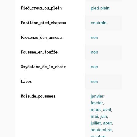
pied plein
Pied_creux_ou_plein
centrale
Position_pied_chapeau
non
Presence_dun_anneau
non
Poussee_en_touffe
non
Oxydation_de_la_chair
non
Latex
janvier
,
Mois_de_poussees
fevrier
,
mars
,
avril
,
mai
,
juin
,
juillet
,
aout
,
septembre
,
octobre
,