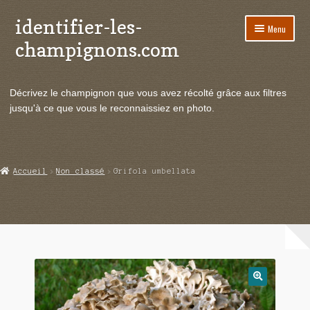
identifier-les-
Aller
Aller
Menu
à
au
champignons.com
la
contenu
navigation
Ouvrir
Espèces de champignons
le
Décrivez le champignon que vous avez récolté grâce aux filtres
menu
Ouvrir
Actualités
jusqu'à ce que vous le reconnaissiez en photo.
enfant
le
menu
Ouvrir
Poussées en temps réel
enfant
le
menu
Ouvrir
Echanges et contacts
Accueil
Non classé
Grifola umbellata
enfant
le
menu
Ouvrir
Mycologie
enfant
le
menu
enfant